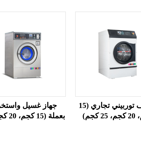
مجفف توربيني تجاري (15
جهاز غسيل واستخر
2 كجم)
كجم)