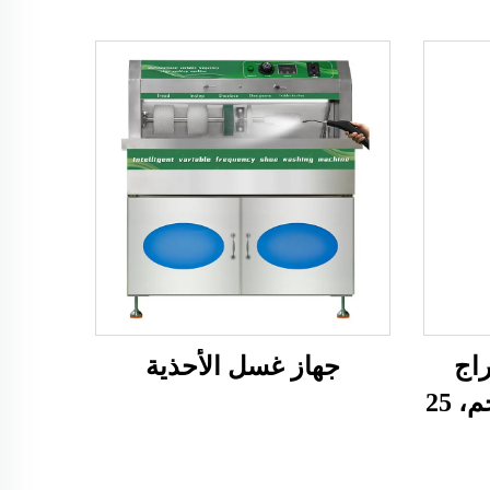
اج
جهاز غسل الأحذية
بعملة (15 كجم، 20 كجم، 25