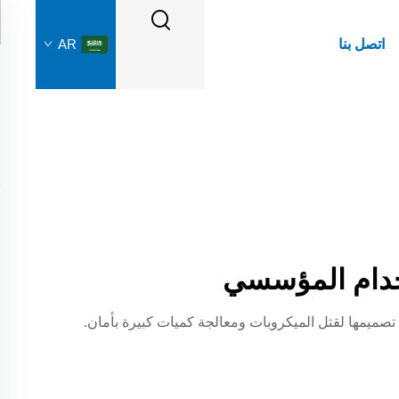
اتصل بنا
AR
خدام المؤسسي
يير السيطرة الصارمة على العدوى باستخدام غسالات ومجففات الحواجز من فئة المستشفيات من Flying Fish. تم تصميمها لقتل الميكروبات ومعالجة كميات كبيرة بأمان.