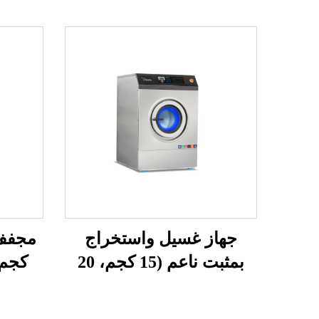
جهاز غسيل واستخراج
بمثبت ناعم (15 كجم، 20
كجم، 20 كجم، 5
كجم، 25 كجم)