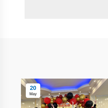
20
May