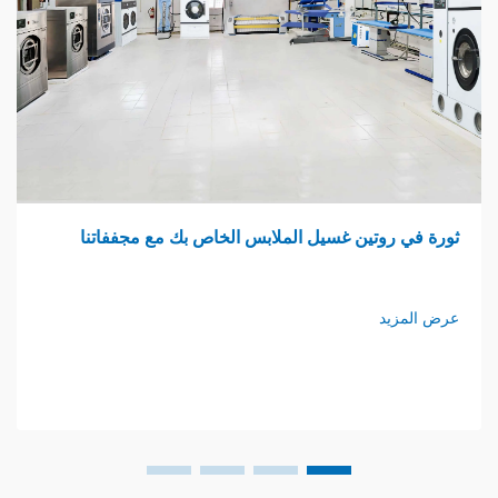
وتين غسيل الملابس الخاص بك مع مجففاتنا
اجتماع ا
د
عرض المزي