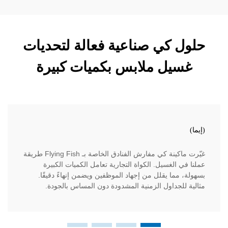
 كي صناعية فعالة لتحديات
يل ملابس بكميات كبيرة
كارلوس
غيّرت ماكينة كي مفارش الفنادق الخاصة بـ Flying Fish طريقة
أصبحت ما
الغسيل. الكواة التجارية تعامل الكميات الكبيرة
إنهاء الم
ما يقلل من إجهاد الموظفين ويضمن إنهاءً دقيقًا.
الحساسة. 
لجداول الزمنية المشدودة دون المساس بالجودة.
دون التضح