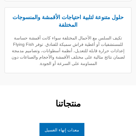
نوعة لتلبية احتياجات الأقمشة والمنسوجات
المختلفة
لس مع الأحمال المختلفة سواء كانت أقمشة حساسة
للمستشفيات أو أغطية فراش سميكة للفنادق. توفر Flying Fish
رارة قابلة للتعديل، أنظمة أسطوانات، وتصاميم مدمجة
ئج مثالية على مختلف الأقمشة والأحجام والصناعات دون
المساومة على السرعة أو الجودة.
منتجاتنا
معدات إنهاء الغسيل