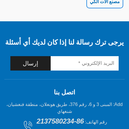
 الكي
 رسالة لنا إذا كان لديك أي أسئلة
إرسال
اتصل بنا
Add: المبنى 3 و 6، رقم 376، طريق هونغلان، منطقة فنغشيان،
شنغهاي
86-2137580234
 الهاتف: