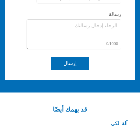
0/
إرسال
قد يهمك أيضًا