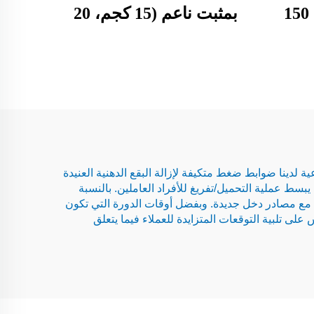
مستخرج (130 كجم، 150
بمثبت ناعم (15 كجم، 20
كجم، 25 كجم)
 لدينا ضوابط ضغط متكيفة لإزالة البقع الدهنية العنيدة
ط عملية التحميل/تفريغ للأفراد العاملين. بالنسبة
ع مع مصادر دخل جديدة. وبفضل أوقات الدورة التي تكون
ير الدولية للسلامة، تساعد حلول Flying Fish أصحاب غاسلات الملابس على تلبية التوقعات المتزايدة للعملاء فيما يتعلق