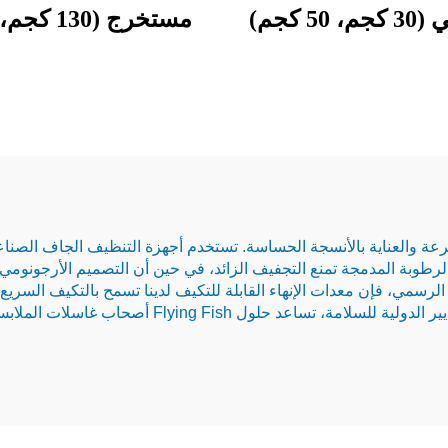
 50 كجم)
كجم)
عة والعناية بالأنسجة الحساسة. تستخدم أجهزة التنظيف الجاف الصناعية
بة المدمجة تمنع التجفيف الزائد، في حين أن التصميم الأرجونومي يبس
رسمي، فإن معدات الإنهاء القابلة للتكيف لدينا تسمح بالتكيف السري
أسرع بنسبة 40٪ مقارنة بالنموذج القياسي وامتثالها للمعاي