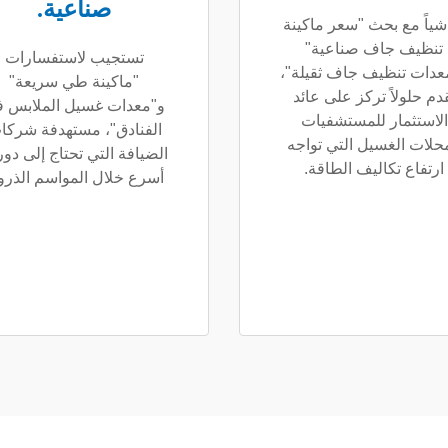
صناعية.
شياً مع بحث "سعر ماكينة
تنظيف جاف صناعية"
تستجيب لاستفسارات
عدات تنظيف جاف ثقيلة"،
"ماكينة طي سريعة"
دم حلولاً تركز على عائد
و"معدات غسيل الملابس 
الاستثمار للمستشفيات
الفنادق"، مستهدفة شركا
حلات الغسيل التي تواجه
الضيافة التي تحتاج إلى دور
ارتفاع تكاليف الطاقة.
أسرع خلال المواسم الذرو