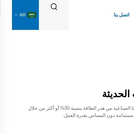
اتصل بنا
AR
لحديثة
خفض التكاليف التشغيلية مع الحفاظ على الامتثال البيئي باستخدام أنظمة تجفيف ذات أداء عالي من Flying Fish. تقلل مجففاتنا الصناعية من هدر الطاقة بنسبة 30% أو أكثر من خلال
ول مستدامة دون المساس بقدرة العمل.