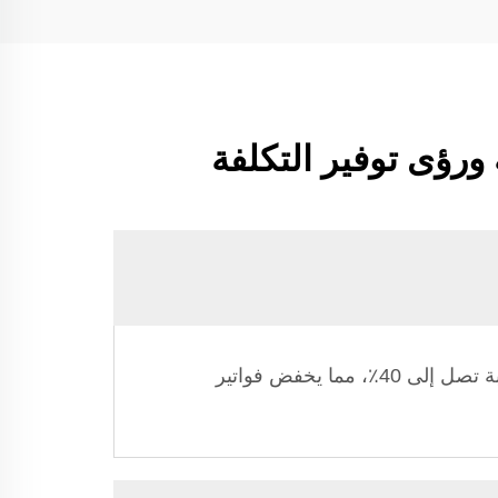
ورؤى توفير التكلفة
تستخدم أفران توفير الطاقة أنظمة استرداد حراري متقدمة واستشعرات ذكية لتقليل استهلاك الطاقة بنسبة تصل إلى 40٪، مما يخفض فواتير