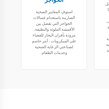
الحواجز
ل
استوفِ المعايير الصحية
الصارمة باستخدام غسالات
ف
الحواجز التي تفصل بين
.
الأقمشة الملوثة والنظيفة،
مزودة بأفران البخار للقضاء
ة
على الميكروبات - أمر حاسم
ة
لصناعتي الرعاية الصحية
ة
وخدمات الطعام.