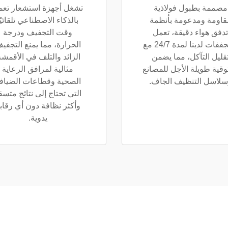
مصممة بطبول فولاذية
تشغل أجهزة استشعار تعم
قاومة ومدعومة بأنظمة
بالذكاء الاصطناعي تلقائيًا
تدفق هواء دقيقة، تعمل
وقت التجفيف ودرجة
المجففات لدينا لمدة 24/7 مع
الحرارة، مما يمنع التجفي
قليل التآكل، مما يضمن
الزائد والتلف في الأقمشة
وقية طويلة الأجل للمصانع
مثالية لمرافق الرعاية
سلاسل التنظيف الجاف.
الصحية وقطاعات الضياف
التي تحتاج إلى نتائج متسق
وأكثر نظافة دون أي رقاب
يدوية.