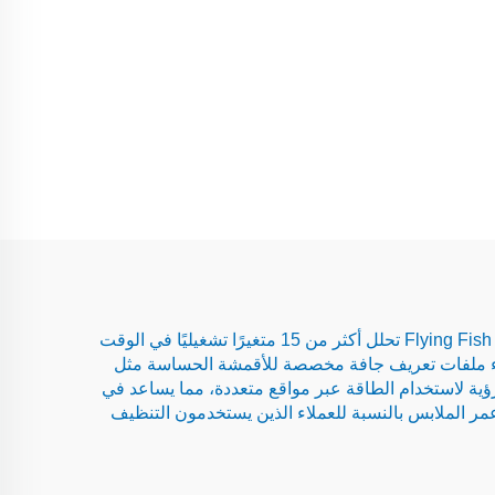
لا يمكن للمغاسل العصرية ومحلات التنظيف الجاف أن تعتمد على التخمين. تحليلات المجففات المدعومة بالذكاء الاصطناعي من Flying Fish تحلل أكثر من 15 متغيرًا تشغيليًا في الوقت
إنشاء ملفات تعريف جافة مخصصة للأقمشة الحساسة مثل
رؤية لاستخدام الطاقة عبر مواقع متعددة، مما يساعد في
تاج إلى تحسين الكفاءة. مع دوران طبل تلقائي لمنع تشابك الأنسجة، تُظهر الشركات زيادة بنسبة 22% في عمر الملابس بالنسبة للعملاء الذين يستخدمون التنظيف