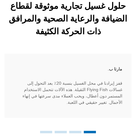
غسيل تجارية موثوقة لقطاع
ة والرعاية الصحية والمرافق
ذات الحركة الكثيفة
الدكتور إ
قفز إيرادنا في محل الغسيل بنسبة 20٪ بعد التحول إلى
كمشرف عل
غسالات Flying Fish الثقيلة. هذه الآلات تتحمل الاستخدام
تُزيل غسا
دون أعطال، ويحب العملاء مدى سرعتها في إنهاء
من تكاليف
تغيير حقيقي في اللعبة.
طارئة.