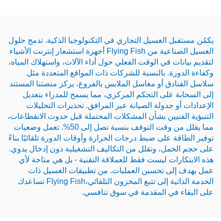
 الغسيل التجاري في التكنولوجيا الذكية. تدمج حلول
الغسيل الصناعية من Flying Fish أجهزة استشعار إنترنت الأشياء
ت في الوقت الفعلي حول أداء الآلات، واستهلاك المياه،
ة. بالنسبة للشركات ذات المواقع المتعددة مثل
ق أو مغاسل الملابس بالفروع، يركز منصتنا المستند
على التحكم المركزي، مما يسمح للمدراء بتعديل
 جدولة الصيانة عبر المرافق. تحذيرات التحليلات
نيين بشأن المشكلات المحتملة قبل حدوث الانقطاعات،
مما يقلل من وقت التوقف بنسبة تصل إلى 50%. تعمل وضعيات
 على ضبط درجات الحرارة وأوقات الدورة تلقائيًا بناءً
ل، وتقلل من التكاليف التشغيلية دون إدخال يدوي.
ات ليست فقط للعملاقة التقنية - بل هي متاحة لأي
ى تحسين العمليات. من تطبيقات الغسيل ذات
الخدمة الذاتية إلى تتبع المخزون التلقائي،Flying Fish تساعدك
في المقدمة في سوق تنافسي.