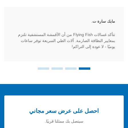
ة ت.
جيمس ل.
تتأكد غسالات Flying Fish من أن الأقمشة المستشفية تلتزم
آلات التن
النظافة الصارمة. آلات الطي السريعة توفر ساعات
وتعمل عل
ا عودة إلى التراكم!
الضخمة.
احصل على عرض سعر مجاني
سيتصل بك ممثلنا قريبًا.