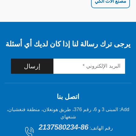
 الكي
 رسالة لنا إذا كان لديك أي أسئلة
إرسال
اتصل بنا
Add: المبنى 3 و 6، رقم 376، طريق هونغلان، منطقة فنغشيان،
شنغهاي
86-2137580234
 الهاتف: