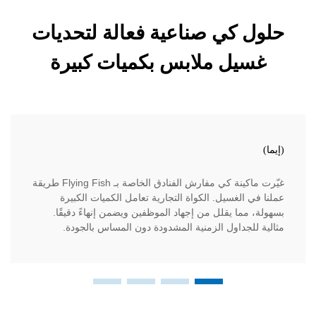
 كي صناعية فعالة لتحديات
يل ملابس بكميات كبيرة
كارلوس
غيّرت ماكينة كي مفارش الفنادق الخاصة بـ Flying Fish طريقة
أصبحت ما
الغسيل. الكواة التجارية تعامل الكميات الكبيرة
إنهاء الم
ما يقلل من إجهاد الموظفين ويضمن إنهاءً دقيقًا.
الحساسة. 
لجداول الزمنية المشدودة دون المساس بالجودة.
دون التضح