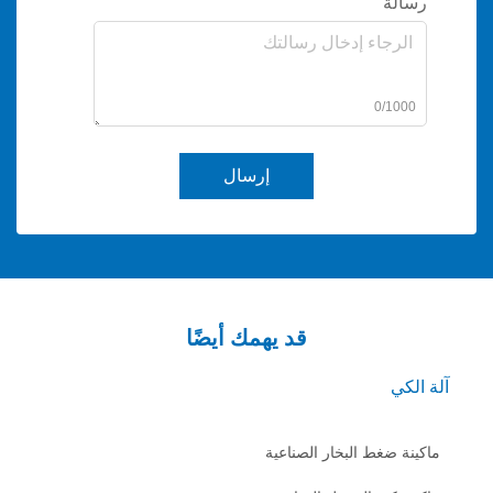
0/
إرسال
قد يهمك أيضًا
غط البخار الصناعية