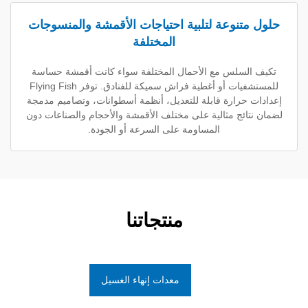
نوعة لتلبية احتياجات الأقمشة والمنسوجات
المختلفة
لس مع الأحمال المختلفة سواء كانت أقمشة حساسة
للمستشفيات أو أغطية فراش سميكة للفنادق. توفر Flying Fish
رارة قابلة للتعديل، أنظمة أسطوانات، وتصاميم مدمجة
ئج مثالية على مختلف الأقمشة والأحجام والصناعات دون
المساومة على السرعة أو الجودة.
منتجاتنا
معدات إنهاء الغسيل