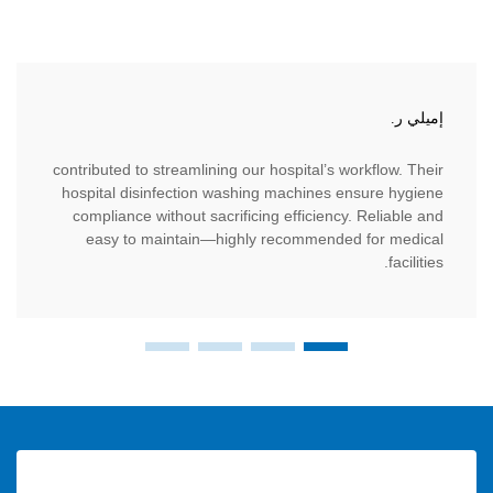
جيمس ك
contributed to streamlining our hospital’s workfl
كمدير لس
hospital disinfection washing machines ensure
الخاصة به
compliance without sacrificing efficiency. Reli
easy to maintain—highly recommended for
مناسب تما