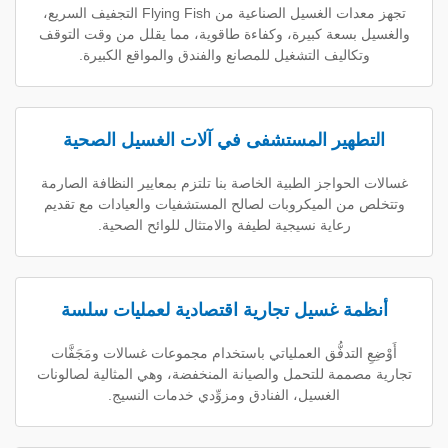
تجهز معدات الغسيل الصناعية من Flying Fish التجفيف السريع،
سعة كبيرة، وكفاءة طاقوية، مما يقلل من وقت التوقف
اليف التشغيل للمصانع والفندق والمواقع الكبيرة.
هير المستشفى في آلات الغسيل الصحية
واجز الطبية الخاصة بنا تلتزم بمعايير النظافة الصارمة
ن الميكروبات لصالح المستشفيات والعيادات مع تقديم
رعاية نسيجية لطيفة والامتثال للوائح الصحية.
ة غسيل تجارية اقتصادية لعمليات سلسة
 التدفُّق العملياتي باستخدام مجموعات غسالات ومَجَفَّات
مة للتحمل والصيانة المنخفضة، وهي المثالية لصالونات
الغسيل، الفنادق ومزوِّدي خدمات النسيج.