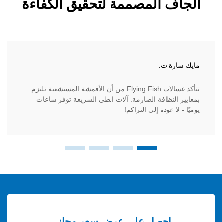
ف المصممة لتحقيق الكفاءة
ة ت.
بريya ر.
تتأكد غسالات Flying Fish من أن الأقمشة المستشفية تلتزم
تم ترقية
النظافة الصارمة. آلات الطي السريعة توفر ساعات
سريعة وت
ا عودة إلى التراكم!
احصل على عرض سعر مجاني