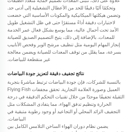
علاوةً على ذلك، تتبنى المعدات تصميم حماية متعدد الطبقات
وتحكمًا آليًا دقيقًا للحد من الأعطال التشغيلية إلى أدنى حد.
وتضمن هيكلتها الميكانيكية والمكونات الأساسية التي خضعت
لاختبارات دقيقة أداءً مستقرًا حتى في ظل التشغيل طويل
الأمد تحت أحمال عالية، مما يوسع بشكل فعال عمر الخدمة
للمعدات. بالإضافة إلى ذلك، يتيح التصميم الصديق للصيانة
إنجاز المهام اليومية مثل تنظيف مرشح الوبر وفحص الأنابيب
بسرعة، مما يقلل من توقف المعدات للصيانة ويضمن معالجة
غير منقطعة للبياضات.
نتائج تجفيف دقيقة لتعزيز جودة البياضات
بالنسبة للشركات، فإن جودة البياضات ترتبط مباشرةً بتجربة
العميل وصورة العلامة التجارية. تحقق مجففات Flying Fish
الثقيلة تجفيفًا موحدًا من خلال تقنيات التحكم الدقيقة في درجة
الحرارة وتنظيم تدفق الهواء، مما يتفادى المشكلات مثل
التجفيف الزائد المحلي أو التجاعيد أو وجود رطوبة متبقية في
البياضات.
يضمن نظام دوران الهواء الساخن التلامس الكامل بين