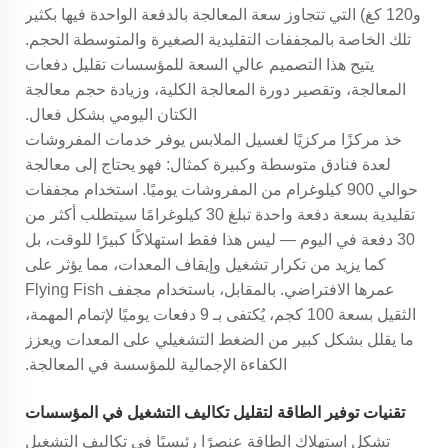
و120 كغ) التي تتجاوز سعة المعالجة بالدفعة الواحدة فيها بكثير
تلك الخاصة بالمجففات التقليدية الصغيرة والمتوسطة الحجم.
يتيح هذا التصميم عالي السعة للمؤسسات تقليل دفعات
المعالجة، وتقصير دورة المعالجة الكلية، وزيادة حجم معالجة
الكتان اليومي بشكل فعال.
خذ مركزًا مركزيًا لغسيل الملابس يوفر خدمات المفروشات
لعدة فنادق متوسطة وكبيرة كمثال: فهو يحتاج إلى معالجة
حوالي 900 كيلوغرام من المفروشات يوميًا. استخدام مجففات
تقليدية بسعة دفعة واحدة تبلغ 30 كيلوغرامًا سيتطلب أكثر من
30 دفعة في اليوم — ليس هذا فقط استهلاكًا كبيرًا للوقت، بل
كما يزيد من تكرار تشغيل وإيقاف المعدات، مما يؤثر على
عمرها الافتراضي. بالمقابل، باستخدام مجفف Flying Fish
الثقيل بسعة 100 كجم، يُكتفى بـ 9 دفعات يوميًا لإتمام المهمة،
ما يقلل بشكل كبير من الضغط التشغيلي على المعدات ويعزز
الكفاءة الإجمالية للمؤسسة في المعالجة.
تقنيات توفير الطاقة لتقليل تكاليف التشغيل في المؤسسات
تشكل استهلاك الطاقة عنصرًا رئيسيًا في تكاليف التشغيل