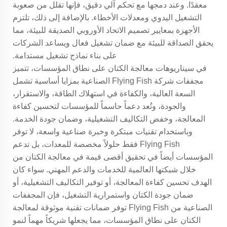
معقدًا. وعند دمجها مع تحكم آلي دقيق، فإنها تقلل من صعوبة
التشغيل اليدوي ومعدلات الأخطاء. بالإضافة إلى ذلك، تلتزم
الأجهزة بمعايير تصميم الاتحاد الأوروبي الصديقة للبيئة، مما
يحقق الصداقة للبيئة مع ضمان تشغيل فعال ويساعد الشركات
على بناء نماذج تشغيل مستدامة.
في سيناريوهات معالجة الكتان على نطاق المؤسسات، تتميز
مجففات شركة Flying Fish الصناعية بمزايا أساسية تشمل
السعة العالية، والكفاءة في استهلاك الطاقة، والاستقرار،
والجودة، وتُعد دعماً حاسماً للمؤسسات لتحسين كفاءة
المعالجة، وخفض التكاليف التشغيلية، وضمان جودة الخدمة.
وباستخدام تقنيات مبتكرة وخبرة صناعية واسعة، لا توفر
Flying Fish فقط حلولاً مخصصة للمعدات، بل تدعم
المؤسسات أيضاً في تحقيق أقصى قيمة في معالجة الكتان من
خلال شبكتها العالمية للخدمات والدعم المهني. سواء كان
الهدف تحسين كفاءة المعالجة، أو توفير التكاليف التشغيلية، أو
ضمان جودة الكتان واستمرارية التشغيل، فإن المجففات
الصناعية من Flying Fish توفر ضمانات تقنية موثوقة لمعالجة
الكتان على نطاق المؤسسات، مما يجعلها شريكاً مهماً لنمو