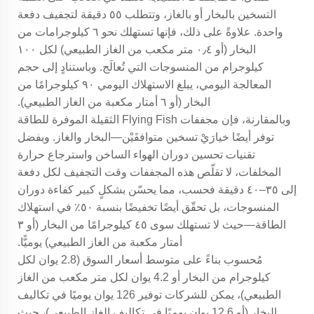
التسخين بالبخار أو بالغاز، وتتطلب ٥٥ دقيقة لتجفيف دفعة
واحدة. علاوةً على ذلك، فإنها تستهلك نحو ٦ كيلوجرامات من
البخار (أو ٠٫٤ متر مكعب من الغاز الطبيعي) لكل ١٠٠
كيلوجرام من المنسوجات التي تُعالَج. وباستنادٍ إلى حجم
المعالجة اليومي، يبلغ الاستهلاك اليومي ٩٠ كيلوجرامًا من
البخار (أو ٦ أمتار مكعبة من الغاز الطبيعي).
وبالمقارنة، فإن مجففات Flying Fish الثقيلة الموفرة للطاقة
توفر أيضًا خيارَيْ تسخين متوافقَيْن—البخار والغاز. وبفضل
تقنيات تحسين دوران الهواء الساخن واسترجاع حرارة
المخلفات، لا تقلّص هذه المجففات وقت التجفيف لكل دفعة
إلى ٣٥–٤٠ دقيقة فحسب، مما يحسّن بشكلٍ كبير كفاءة دوران
المنسوجات، بل تحقّق أيضًا تخفيضًا بنسبة ٥٠٪ في استهلاك
الطاقة—حيث لا تستهلك سوى ٤٥ كيلوجرامًا من البخار (أو ٣
أمتار مكعبة من الغاز الطبيعي) يوميًّا.
مُحسوب بناءً على متوسط أسعار السوق (2.8 يوان لكل
كيلوجرام من البخار أو 4.2 يوان لكل متر مكعب من الغاز
الطبيعي)، يمكن للشركات توفير 126 يوان يوميًا في تكاليف
البخار (أو 12.6 يوان يوميًا في تكاليف الغاز الطبيعي)، حيث