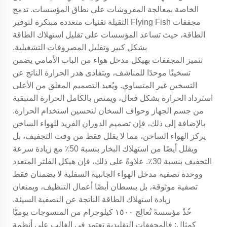
الخاصة بمعالجة المفروشات على نطاق المؤسسات. تدمج
مجففات Flying Fish الثقيلة تقنيات متعددة مبتكرة لتوفير
الطاقة، حيث تساعد المؤسسات على تقليل استهلاك الطاقة
بشكل كبير وتقليل المصروفات التشغيلية.
تتميز المجففات بهيكل مدخل هواء من الباب الأمامي يضمن
تسخينًا موحدًا للمناشف، ويتفادى هدر الحرارة الناتج عن
التسخين غير المتساوي. ويُعيد التصميم المغلق من الأعلى
استرداد الحرارة بشكل فعال، ويمتص بالكامل الحرارة المتبقية
من جسم الجهاز وحواف السخان لتحسين استخدام الحرارة.
بالإضافة إلى ذلك، فإن تصميم الدوران الفريد للهواء الساخن
يركز الهواء الساخن، مما لا يقلل فقط من وقت التجفيف، بل
ويقلل أيضًا من استهلاك البخار بنسبة 50٪ مع زيادة سرعة
التجفيف بنسبة 30٪. علاوةً على ذلك، فإن هيكل الفلتر المتعدد
ووحدة تصفية مدخل الهواء الجانبية السفلية لا يضمنان فقط
تصفية موثوقة، بل يبسطان أيضًا أعمال التنظيف، ويمنعان
زيادة استهلاك الطاقة الناتجة عن التصفية السيئة.
خُذْ مؤسسةً تُعالِج ١٥٠٠ كيلوجرام من المنسوجات يوميًّا
كمثال: فالمجففات التقليدية تعتمد في الغالب على أنظمة