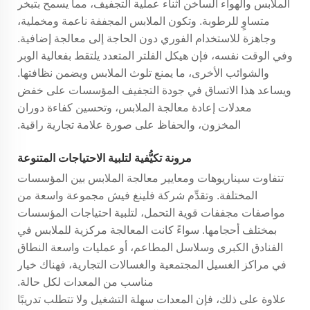
الملابس والهواء الساخن أثناء عملية التجفيف، مما يسمح بتبخر
متساوٍ للرطوبة. وتكون الملابس المجففة ناعمة ومخملية،
وجاهزة للاستخدام الفوري دون الحاجة إلى معالجة إضافية.
وفي الوقت نفسه، فإن هيكل الفلتر المتعدد يلتقط بفعالية الوبر
والشوائب الأخرى، ما يمنع تلوث الملابس ويضمن نظافتها.
ويساعد هذا الاتساق في جودة التجفيف المؤسسات على خفض
معدلات إعادة معالجة الملابس، وتحسين كفاءة دوران
المخزون، والحفاظ على صورة علامة تجارية راقية.
مرونة تكيُّفية لتلبية الاحتياجات المتنوعة
تتفاوت سيناريوهات ومعايير معالجة الملابس بين المؤسسات
المختلفة. وتقدِّم شركة فلينغ فيش مجموعة واسعة من
مواصفات مجففات قوية التحمل، لتلبية احتياجات المؤسسات
بمختلف أحجامها. سواءً كانت المعالجة مركزية للملابس في
الفنادق الكبرى وسلاسل المطاعم، أو عمليات واسعة النطاق
في مراكز الغسيل المجتمعية والغسالات التجارية، فهناك خيار
مناسب من المعدات لكل حالة.
علاوة على ذلك، فإن المعدات سهلة التشغيل ولا تتطلب تدريبًا