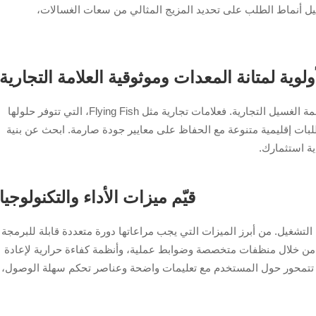
حليل أنماط الطلب على تحديد المزيج المثالي من سعات الغسالات،
لوية لمتانة المعدات وموثوقية العلامة التجارية
اختر الشركات المصنعة ذات الخبرة الثابتة في أنظمة الغسيل التجارية. فعلامات تجارية مثل Flying Fish، التي تتوفر حلولها
ى تلبية متطلبات إقليمية متنوعة مع الحفاظ على معايير جودة صارمة. ابحث عن بنية
ية استثمارك.
قيّم ميزات الأداء والتكنولوجيا
لتشغيل. من أبرز الميزات التي يجب مراعاتها دورة متعددة قابلة للبرمجة
 من خلال منظفات متخصصة وضوابط عملية، وأنظمة كفاءة حرارية لإعادة
م تتمحور حول المستخدم مع تعليمات واضحة وعناصر تحكم سهلة الوصول،