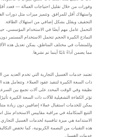
وفورات من خلال تقليل احتياجات العمالة — فعدد أ
واستهلاك أقل للمرافق. وتتميز ميزات مثل دورات ال
التجفيف ويقلل بشكل إضافي من استهلاك الطاقة.
التحمل عامل مهم أيضًا في الاستخدام المؤسسي، حيث 
النماذج الكبيرة الحجم تتحمل الاستخدام المستمر دو
وللمنشآت في مختلف المناطق، يمكن تعديل هذه الآلات لت
مما يضمن أداءً ثابتًا أينما تم نشرها.
تعتمد خدمات الغسيل التجارية التي تخدم العديد من ا
ذات السعة الكبيرة لتنفيذ عقود العملاء. وتتعامل هذه 
نظيفة وفي الوقت المحدد على آلات تجمع بين السرعة 
تؤثر الكفاءة التشغيلية للآلات ذات السعة الكبيرة تأث
يمكن للخدمات استقبال عملاء إضافيين دون زيادة متنا
التتبع المتكاملة في مراقبة مقاييس الاستخدام مثل اس
الاستدامة هي ميزة تنافسية لخدمات الغسيل التجاري. ي
هذه التقنيات من البصمة الكربونية، كما تخفض التكاليف
خدمات الغسيل.