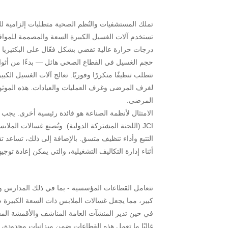
تملك المستشفيات والنُظم الصحية متطلبات إلزامية لل
تستخدم آلات الغسيل الكبيرة السعة والمصممة للمواقع
درجات حرارة عالية تقضي بشكل فعّال على البكتيريا و
حجم الغسيل في القطاع الصحي هائل — بدءًا من أثوا
تتطلب تنظيفًا متكررًا وفوريًا. تعالج آلات الغسيل الك
لغرف المرضى وغرف العمليات والعيادات. هذه الموثوق
المرضى.
الامتثال لأنظمة الصناعة هو فائدة رئيسية أخرى. يج
JCI (اللجنة المشتركة الدولية). وتُصنع غسالات المل
التتبع وأداء تنظيف متسق. بالإضافة إلى ذلك، تساعد ت
أثناء إدارة التكاليف التشغيلية، والتي يمكن إعادة توج
تتعامل القطاعات المؤسسية - بما في ذلك المدارس 
كبير، مما يجعل غسالات الملابس ذات السعة الكبيرة
في حين تدير المنشآت العامة المناشف والأقمشة المس
غالبًا ما تعمل هذه القطاعات ضمن ميزانيات محدودة، ل