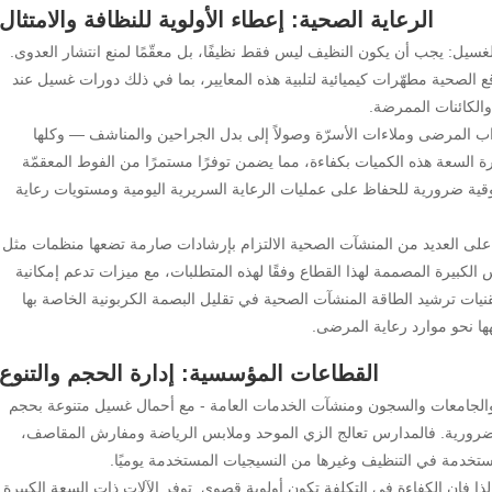
الرعاية الصحية: إعطاء الأولوية للنظافة والامتثال
غسيل: يجب أن يكون النظيف ليس فقط نظيفًا، بل معقّمًا لمنع انتشار العدوى.
 الصحية مطهّرات كيميائية لتلبية هذه المعايير، بما في ذلك دورات غسيل عند
الكائنات الممرضة.
ب المرضى وملاءات الأسرّة وصولاً إلى بدل الجراحين والمناشف — وكلها
بيرة السعة هذه الكميات بكفاءة، مما يضمن توفرًا مستمرًا من الفوط المعقمّة
ية ضرورية للحفاظ على عمليات الرعاية السريرية اليومية ومستويات رعاية
ب على العديد من المنشآت الصحية الالتزام بإرشادات صارمة تضعها منظمات مثل
ابس الكبيرة المصممة لهذا القطاع وفقًا لهذه المتطلبات، مع ميزات تدعم إمكانية
قنيات ترشيد الطاقة المنشآت الصحية في تقليل البصمة الكربونية الخاصة بها
يهها نحو موارد رعاية المرضى.
القطاعات المؤسسية: إدارة الحجم والتنوع
والجامعات والسجون ومنشآت الخدمات العامة - مع أحمال غسيل متنوعة بحجم
 ضرورية. فالمدارس تعالج الزي الموحد وملابس الرياضة ومفارش المقاصف،
تخدمة في التنظيف وغيرها من النسيجيات المستخدمة يوميًا.
ذا فإن الكفاءة في التكلفة تكون أولوية قصوى. توفر الآلات ذات السعة الكبيرة