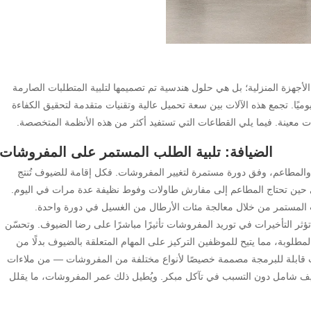
جهزة المنزلية؛ بل هي حلول هندسية تم تصميمها لتلبية المتطلبات الصارمة
ًا. تجمع هذه الآلات بين سعة تحميل عالية وتقنيات متقدمة لتحقيق الكفاءة
عات معينة. فيما يلي القطاعات التي تستفيد أكثر من هذه الأنظمة المتخصصة.
الضيافة: تلبية الطلب المستمر على المفروشات
والمطاعم، وفق دورة مستمرة لتغيير المفروشات. فكل إقامة للضيوف تُنتج
حين تحتاج المطاعم إلى مفارش طاولات وفوط نظيفة عدة مرات في اليوم.
ب المستمر من خلال معالجة مئات الأرطال من الغسيل في دورة واحدة.
ث تؤثر التأخيرات في توريد المفروشات تأثيرًا مباشرًا على رضا الضيوف. وتحسّن
مطلوبة، مما يتيح للموظفين التركيز على المهام المتعلقة بالضيوف بدلًا من
دات قابلة للبرمجة مصممة خصيصًا لأنواع مختلفة من المفروشات — من ملاءات
يف شامل دون التسبب في تآكل مبكر. ويُطيل ذلك عمر المفروشات، ما يقلل