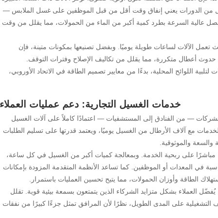
قل من الدورات يعني إنفاق وقت أقل من قبل الموظفين على غسل الملابس —
فصل عالية السرعة بطرد كمية أكبر من الماء من الحمولات، مما يقلل من وقت
تعمل الآلات لساعات طويلة يوميًا. وبفضل تصنيعها بمكونات متينة، فإن
ن حدوث أعطال متكررة، مما يقلل من تكاليف الإصلاح وفترات التوقف.
لبية اللوائح المحلية، بدءًا من معايير تصميم الطاقة في الاتحاد الأوروبي،
خدمات الغسيل التجارية: دعم عمليات العملاء
لشركات — من الفنادق إلى المستشفيات — اعتمادًا كاملاً على آلات الغسيل
الخدمات مع آلاف الأرطال من الغسيل يوميًا، ويعتمد قدرتها على تسليم الطلبات
والسعة والموثوقية.
يرًا مباشرًا على ربحية الخدمة. وبمعالجة كميات أكبر من الغسيل في كل ساعة،
سبة في المعدات أو الموظفين. كما تساعد الأنظمة المتقدمة المزودة بإمكانات
تهلاك الطاقة وأوزان الحمولات، مما يتيح تحسين العمليات باستمرار.
ُفضّل العملاء بشكل متزايد الشركاء الذين يتمتعون بسمعة بيئية قوية. تقلل
 التشغيلية على المدى الطويل، نظرًا لأن المرافق تمثل جزءًا كبيرًا من نفقات