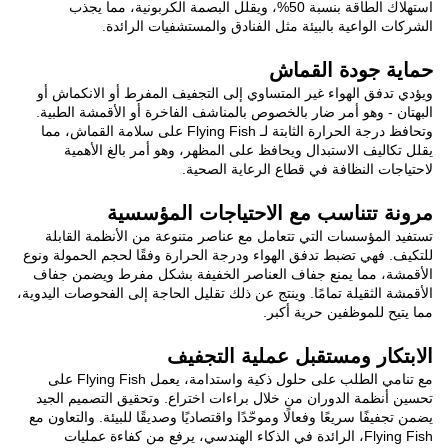
استهلاك الطاقة بنسبة 50%، ويقلل البصمة الكربونية، مما يجذب
ة بالبيئة مثل الفنادق والمستشفيات الرائدة.
ة القماش
هواء غير المتساوي إلى التجفيف المفرط أو الانكماش أو
 أمر ضار بالخصوص بالمناشف الفاخرة أو الأقمشة الطبية.
وتحافظ درجة الحرارة الثابتة لـ Flying Fish على سلامة القماش، مما
استبدال ويحافظ على المظهر، وهو أمر بالغ الأهمية
ظافة في قطاع الرعاية الصحية.
اسب مع الاحتياجات المؤسسية
ات التي تتعامل مع عناصر متنوعة من الأنظمة القابلة
ضبط تدفق الهواء ودرجة الحرارة وفقًا لحجم الحمولة ونوع
 يمنع جفاف العناصر الخفيفة بشكل مفرط ويضمن جفاف
ة تمامًا. وينتج عن ذلك تقليل الحاجة إلى الفحوصات اليدوية،
فين حرية أكبر.
ومستقبل عملية التجفيف
مع تنامي الطلب على حلول ذكية واستدامة، يعمل Flying Fish على
لدوران من خلال براءات اختراع. وتحقيق التصميم الجيد
يعًا وفعالًا وموحّدًا واقتصاديًا وصديقًا للبيئة. والتعاون مع
Flying Fi، الرائدة في الذكاء الهندسي، يرفع من كفاءة عمليات