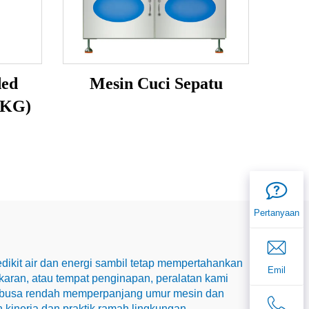
ded
Mesin Cuci Sepatu
5KG)
Pertanyaan
edikit air dan energi sambil tetap mempertahankan
Emil
ran, atau tempat penginapan, peralatan kami
an busa rendah memperpanjang umur mesin dan
kinerja dan praktik ramah lingkungan.