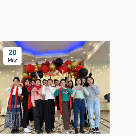
20
May