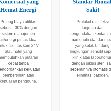
Komersial yang
Standar Ruma
Hemat Energi
Sakit
Potong biaya utilitas
Protokol disinfeksi
sebesar 30% dengan
lanjutan dan
sistem manajemen
pengendalian kontamin
air/energi pintar. Ideal
memenuhi standar med
ntuk fasilitas koin 24/7
yang ketat. Lindungi
atau hotel yang
lingkungan sensitif sepe
membutuhkan putaran
klinik atau laboratori
cepat tanpa
dengan siklus sterilisa
engorbankan kekuatan
sepenuhnya otomatis 
pembersihan atau
eliminasi patogen.
kepuasan pengguna.