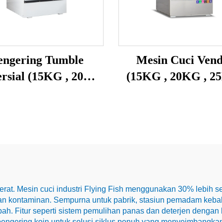
engering Tumble
Mesin Cuci Ven
rsial (15KG , 20KG
(15KG , 20KG , 2
, 25KG)
berat. Mesin cuci industri Flying Fish menggunakan 30% lebih s
 kontaminan. Sempurna untuk pabrik, stasiun pemadam kebaka
mbah. Fitur seperti sistem pemulihan panas dan deterjen deng
ngering koin untuk solusi siklus penuh yang menyeimbangkan 