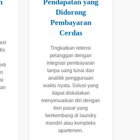
h
Pendapatan yang
Didorong
Pembayaran
Cerdas
asi
Tingkatkan retensi
is
pelanggan dengan
integrasi pembayaran
rti
tanpa uang tunai dan
um
analitik penggunaan
si
waktu nyata. Solusi yang
dan
dapat diskalakan
menyesuaikan diri dengan
tren pasar yang
berkembang di laundry
mandiri atau kompleks
apartemen.