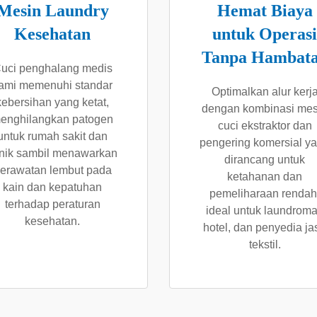
Mesin Laundry
Hemat Biaya
Kesehatan
untuk Operasi
Tanpa Hambat
uci penghalang medis
ami memenuhi standar
Optimalkan alur kerj
kebersihan yang ketat,
dengan kombinasi mes
enghilangkan patogen
cuci ekstraktor dan
untuk rumah sakit dan
pengering komersial y
inik sambil menawarkan
dirancang untuk
erawatan lembut pada
ketahanan dan
kain dan kepatuhan
pemeliharaan rendah
terhadap peraturan
ideal untuk laundroma
kesehatan.
hotel, dan penyedia ja
tekstil.