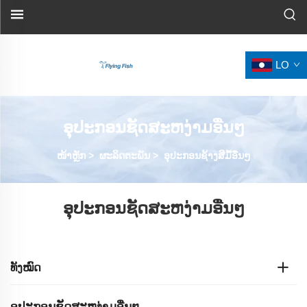
LO
ອຸປະກອນຊັດສະຫງ່າມອື່ນໆ
ໜ້າຫຼັກ
>
ຜະລິດຕະພັນ
>
ອຸປະກອນຊ້າງສີມື້ອື່ນໆ
ອຸປະກອນຊັດສະຫງ່າມອື່ນໆ
ທັງໝົດ
ອຸປະກອນຊັດສະຫງ່າມອື່ນໆ