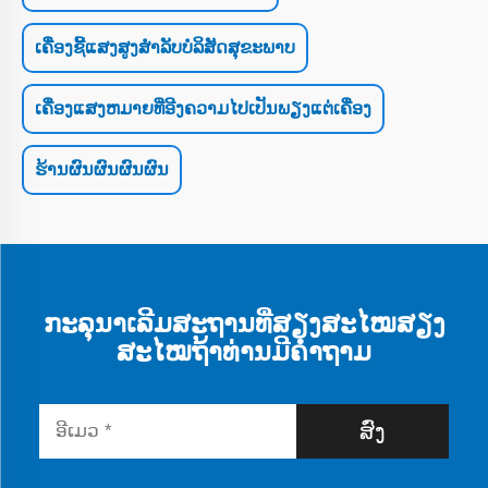
ເຄື່ອງຊີ້ແສງສູງສຳລັບບໍລິສັດສຸຂະພາບ
ເຄື່ອງແສງຫມາຍທີ່ອີງຄວາມໄປເປັນພຽງແຕ່ເຄື່ອງ
ຮ້ານຜົນຜົນຜົນຜົນ
ກະລຸນາເລີມສະຖານທີ່ສຽງສະໄໝສຽງ
ສະໄໝຖ້າທ່ານມີຄໍາຖາມ
ສົ່ງ