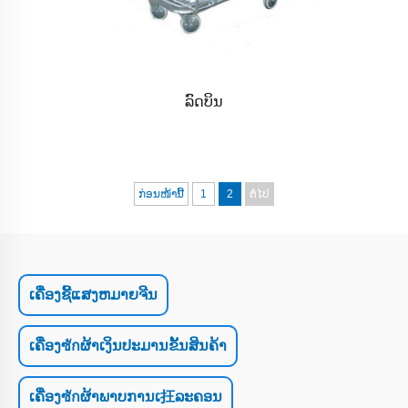
ລົດບິນ
ກ່ອນໜ້ານີ້
1
2
ຕໍ່ໄປ
ເຄື່ອງຊີ້ແສງຫມາຍຈີນ
ເຄື່ອງซักຜ້າເງິນປະມານຂັ້ນສິນຄ້າ
ເຄື່ອງซักຜ້າພາບການເ抂ລະຄອນ