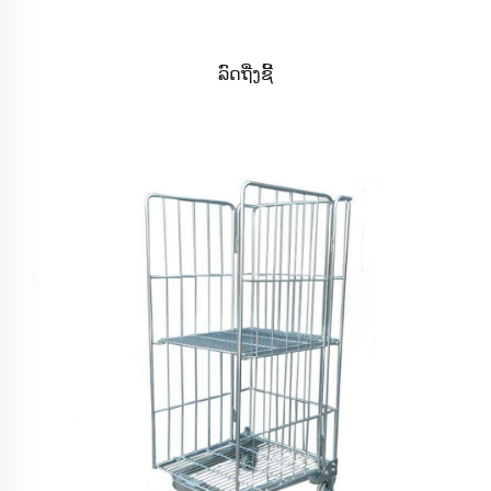
ລົດຖື່ງຊີ້