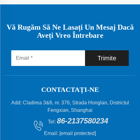
Vă Rugăm Să Ne Lasați Un Mesaj Dacă
Aveți Vreo Întrebare
Trimite
CONTACTAȚI-NE
Add: Cladirea 3&6, nr. 376, Strada Honglan, Districtul
Fengxian, Shanghai
86-2137580234
Tel:
Email:
[email protected]