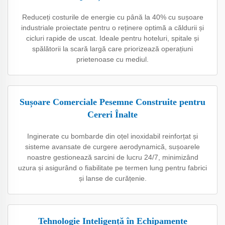
Reduceți costurile de energie cu până la 40% cu sușoare
industriale proiectate pentru o reținere optimă a căldurii și
cicluri rapide de uscat. Ideale pentru hoteluri, spitale și
spălătorii la scară largă care priorizează operațiuni
prietenoase cu mediul.
Sușoare Comerciale Pesemne Construite pentru
Cereri Înalte
Inginerate cu bombarde din oțel inoxidabil reinforțat și
sisteme avansate de curgere aerodynamică, sușoarele
noastre gestionează sarcini de lucru 24/7, minimizând
uzura și asigurând o fiabilitate pe termen lung pentru fabrici
și lanse de curățenie.
Tehnologie Inteligență în Echipamente