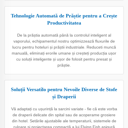
Tehnologie Automată de Prăștie pentru a Crește
Productivitatea
De la prăștia automată până la controlul inteligent al
vaporului, echipamentul nostru optimizzează fluxurile de
lucru pentru hoteluri și prăștii industriale. Reduceti muncă
manuală, eliminați erorile umane și creșteți producția ușor
cu soluții inteligente și ușor de folosit pentru presat și
prăștie.
Soluții Versatilo pentru Nevoile Diverse de Stofe
și Draperii
Vă adaptați cu ușurință la sarcini variate - fie că este vorba
de draperii delicate din spital sau de acoperame grosiere
din hotel. Setările ajustabile ale temperaturii, sistemele de
ruloare și proiectarea compactă a lui Flying Fish asigură