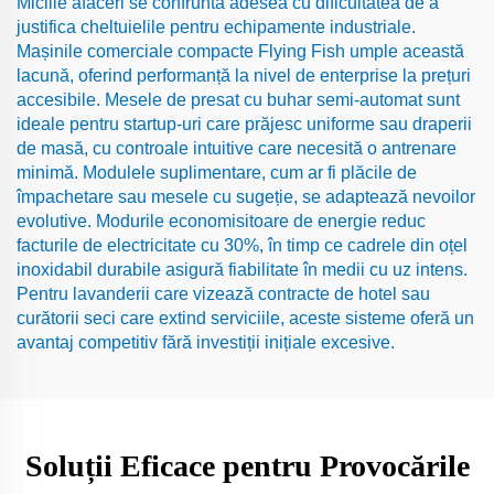
Miciile afaceri se confruntă adesea cu dificultatea de a
justifica cheltuielile pentru echipamente industriale.
Mașinile comerciale compacte Flying Fish umple această
lacună, oferind performanță la nivel de enterprise la prețuri
accesibile. Mesele de presat cu buhar semi-automat sunt
ideale pentru startup-uri care prăjesc uniforme sau draperii
de masă, cu controale intuitive care necesită o antrenare
minimă. Modulele suplimentare, cum ar fi plăcile de
împachetare sau mesele cu sugeție, se adaptează nevoilor
evolutive. Modurile economisitoare de energie reduc
facturile de electricitate cu 30%, în timp ce cadrele din oțel
inoxidabil durabile asigură fiabilitate în medii cu uz intens.
Pentru lavanderii care vizează contracte de hotel sau
curătorii seci care extind serviciile, aceste sisteme oferă un
avantaj competitiv fără investiții inițiale excesive.
Soluții Eficace pentru Provocările