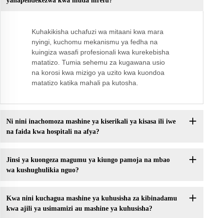
yanapendekezwa kwa muda mrefu?
Kuhakikisha uchafuzi wa mitaani kwa mara
nyingi, kuchomu mekanismu ya fedha na
kuingiza wasafi profesionali kwa kurekebisha
matatizo. Tumia sehemu za kugawana usio
na korosi kwa mizigo ya uzito kwa kuondoa
matatizo katika mahali pa kutosha.
Ni nini inachomoza mashine ya kiserikali ya kisasa ili iwe
na faida kwa hospitali na afya?
Jinsi ya kuongeza magumu ya kiungo pamoja na mbao
wa kushughulikia nguo?
Kwa nini kuchagua mashine ya kuhusisha za kibinadamu
kwa ajili ya usimamizi au mashine ya kuhusisha?