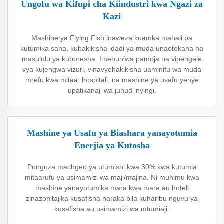
Ungofu wa Kifupi cha Kiindustri kwa Ngazi za
Kazi
Mashine ya Flying Fish inaweza kuamka mahali pa
kutumika sana, kuhakikisha idadi ya muda unaotokana na
masululu ya kuboresha. Imebuniwa pamoja na vipengele
vya kujengwa vizuri, vinavyohakikisha uaminifu wa muda
mrefu kwa mitaa, hospitali, na mashine ya usafu yenye
upatikanaji wa juhudi nyingi.
Mashine ya Usafu ya Biashara yanayotumia
Enerjia ya Kutosha
Punguza machgeo ya utumishi kwa 30% kwa kutumia
mitaarufu ya usimamizi wa maji/majina. Ni muhimu kwa
mashine yanayotumika mara kwa mara au hoteli
zinazohitajika kusafisha haraka bila kuharibu nguvu ya
kusafisha au usimamizi wa mtumiaji.