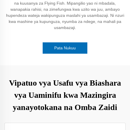
na kuusanya za Flying Fish. Mipangilio yao ni mbadala,
wanapakia rahisi, na zimefungwa kwa uzito wa juu, ambayo
hupendeza wateja wakipunguza maslahi ya usambazaji. Ni nzuri
kwa mashine ya kupunguza, nyumba za ndege, na mahali pa
usambazaji.
Pata Nukuu
Vipatuo vya Usafu vya Biashara
vya Uaminifu kwa Mazingira
yanayotokana na Omba Zaidi