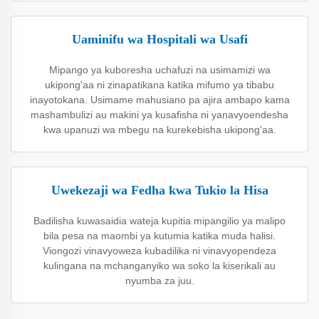
Uaminifu wa Hospitali wa Usafi
Mipango ya kuboresha uchafuzi na usimamizi wa
ukipong'aa ni zinapatikana katika mifumo ya tibabu
inayotokana. Usimame mahusiano pa ajira ambapo kama
mashambulizi au makini ya kusafisha ni yanavyoendesha
kwa upanuzi wa mbegu na kurekebisha ukipong'aa.
Uwekezaji wa Fedha kwa Tukio la Hisa
Badilisha kuwasaidia wateja kupitia mipangilio ya malipo
bila pesa na maombi ya kutumia katika muda halisi.
Viongozi vinavyoweza kubadilika ni vinavyopendeza
kulingana na mchanganyiko wa soko la kiserikali au
nyumba za juu.