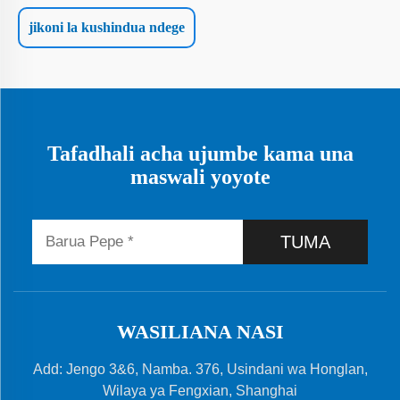
jikoni la kushindua ndege
Tafadhali acha ujumbe kama una
maswali yoyote
TUMA
WASILIANA NASI
Add: Jengo 3&6, Namba. 376, Usindani wa Honglan,
Wilaya ya Fengxian, Shanghai