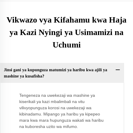
Vikwazo vya Kifahamu kwa Haja
ya Kazi Nyingi ya Usimamizi na
Uchumi
Jinsi gani ya kupunguza matumizi ya haribu kwa ajili ya
mashine ya kusafisha?
Tengeneza na uwekezaji wa mashine ya
kiserikali ya kazi mbalimbali na vitu
vilivyopunguza korosi na uwekezaji wa
kibinadamu. Mipango ya haribu ya kipepeo
mara kwa mara hupunguza wakati wa haribu
na kuboresha uzito wa mifumo.