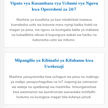
Vipato vya Kusambaza vya Uchumi vya Nguvu
kwa Operesheni za 24/7
Mashine ya kusafisha ya kazi mbalimbali inaweza
kuendesha uzito wa kutumia mara nyingi katika hoteli na
magari ya pesa, ina nguvu za kuzingatia kabla ya mabawa
na kubadilisha vibrasi ili kupunguza wakati wa haribu na
kuboresha uzito wa mifumo.
Mipangilio ya Kibinafsi ya Kifahamu kwa
Uwekezaji
Mashine yanayotumika kwa uchaguzi wa pesa na malengo
ya malipo yanayochaguliwa na IoT inapong'aa usimamizi
wa wateja na upatikanaji wa mashirika. Imeunganishwa
kwa wasimamizi wa laundromats wanaotaka kuhifadhi
huduma na kuongeza magari bila kufanya juhudi.