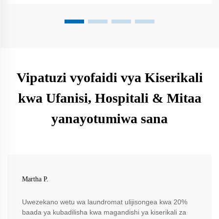
Vipatuzi vyofaidi vya Kiserikali
kwa Ufanisi, Hospitali & Mitaa
yanayotumiwa sana
Martha P.
Uwezekano wetu wa laundromat ulijisongea kwa 20%
baada ya kubadilisha kwa magandishi ya kiserikali za