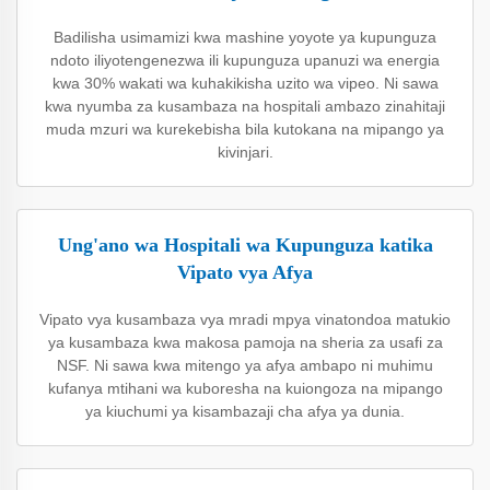
Badilisha usimamizi kwa mashine yoyote ya kupunguza
ndoto iliyotengenezwa ili kupunguza upanuzi wa energia
kwa 30% wakati wa kuhakikisha uzito wa vipeo. Ni sawa
kwa nyumba za kusambaza na hospitali ambazo zinahitaji
muda mzuri wa kurekebisha bila kutokana na mipango ya
kivinjari.
Ung'ano wa Hospitali wa Kupunguza katika
Vipato vya Afya
Vipato vya kusambaza vya mradi mpya vinatondoa matukio
ya kusambaza kwa makosa pamoja na sheria za usafi za
NSF. Ni sawa kwa mitengo ya afya ambapo ni muhimu
kufanya mtihani wa kuboresha na kuiongoza na mipango
ya kiuchumi ya kisambazaji cha afya ya dunia.