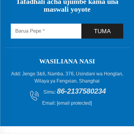
Tafadhali acha ujumbe kama una
maswali yoyote
TUMA
WASILIANA NASI
Add: Jengo 3&6, Namba. 376, Usindani wa Honglan,
Wilaya ya Fengxian, Shanghai
86-2137580234
Simu:
Email:
[email protected]