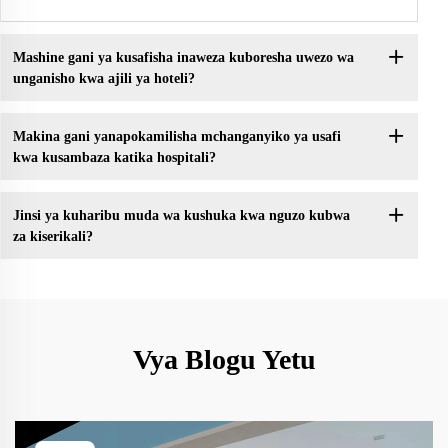
Mashine gani ya kusafisha inaweza kuboresha uwezo wa
unganisho kwa ajili ya hoteli?
Makina gani yanapokamilisha mchanganyiko ya usafi
kwa kusambaza katika hospitali?
Jinsi ya kuharibu muda wa kushuka kwa nguzo kubwa
za kiserikali?
Vya Blogu Yetu