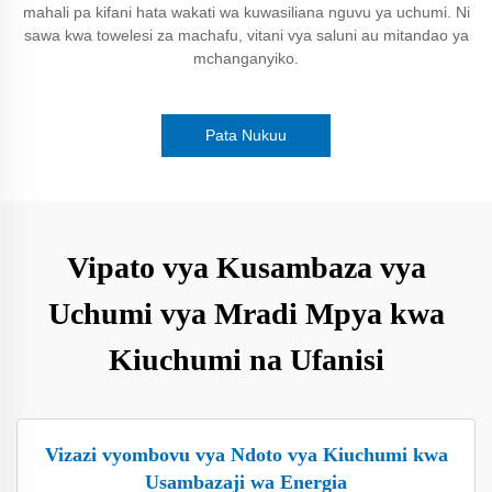
mahali pa kifani hata wakati wa kuwasiliana nguvu ya uchumi. Ni
sawa kwa towelesi za machafu, vitani vya saluni au mitandao ya
mchanganyiko.
Pata Nukuu
Vipato vya Kusambaza vya
Uchumi vya Mradi Mpya kwa
Kiuchumi na Ufanisi
Vizazi vyombovu vya Ndoto vya Kiuchumi kwa
Usambazaji wa Energia