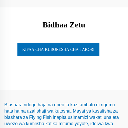
Bidhaa Zetu
KIFAA CHA KUBORESHA CHA TAKORI
Biashara ndogo haja na eneo la kazi ambalo ni ngumu
hata haina uzalishaji wa kutosha. Mayai ya kusafisha za
biashara za Flying Fish inapita usimamizi wakati unaleta
uwezo wa kumlisha katika mifumo yoyote, idelwa kwa