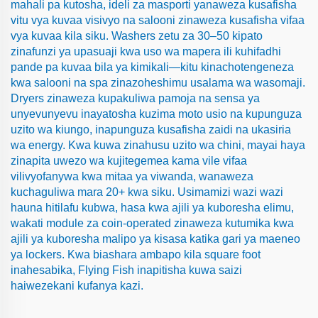
mahali pa kutosha, ideli za masporti yanaweza kusafisha
vitu vya kuvaa visivyo na salooni zinaweza kusafisha vifaa
vya kuvaa kila siku. Washers zetu za 30–50 kipato
zinafunzi ya upasuaji kwa uso wa mapera ili kuhifadhi
pande pa kuvaa bila ya kimikali—kitu kinachotengeneza
kwa salooni na spa zinazoheshimu usalama wa wasomaji.
Dryers zinaweza kupakuliwa pamoja na sensa ya
unyevunyevu inayatosha kuzima moto usio na kupunguza
uzito wa kiungo, inapunguza kusafisha zaidi na ukasiria
wa energy. Kwa kuwa zinahusu uzito wa chini, mayai haya
zinapita uwezo wa kujitegemea kama vile vifaa
vilivyofanywa kwa mitaa ya viwanda, wanaweza
kuchaguliwa mara 20+ kwa siku. Usimamizi wazi wazi
hauna hitilafu kubwa, hasa kwa ajili ya kuboresha elimu,
wakati module za coin-operated zinaweza kutumika kwa
ajili ya kuboresha malipo ya kisasa katika gari ya maeneo
ya lockers. Kwa biashara ambapo kila square foot
inahesabika, Flying Fish inapitisha kuwa saizi
haiwezekani kufanya kazi.