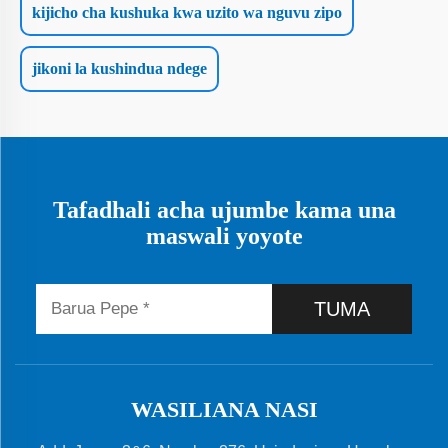
kijicho cha kushuka kwa uzito wa nguvu zipo
jikoni la kushindua ndege
Tafadhali acha ujumbe kama una
maswali yoyote
TUMA
WASILIANA NASI