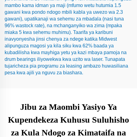
mambo kama idman ya maji (mfumo wetu hutumia 1.5
gawani kwa pondo ndogo mbili kabla ya uwezo wa 2.3
gawani), upatikanaji wa sehemu za mbadala (nasi tuna
96% wastock rate), na mchanganyiko wa zima (mpaka
miaka 5 kwa sehemu muhimu). Taarifa ya karibuni
inavyonyesha jinsi chenya za ndege katika Midwest
alipunguza magosi ya kila siku kwa 62% baada ya
kubadilisha kwa mayhiga yetu ya kazi mbaya pamoja na
drum bearings iliyowekwa kwa uzito wa laser. Tunapata
tujaricheza pia programu za leasing ambazo huwasiliana
pesa kwa ajili ya nguvu za biashara.
Jibu za Maombi Yasiyo Ya
Kupendekeza Kuhusu Suluhisho
za Kula Ndogo za Kimataifa na