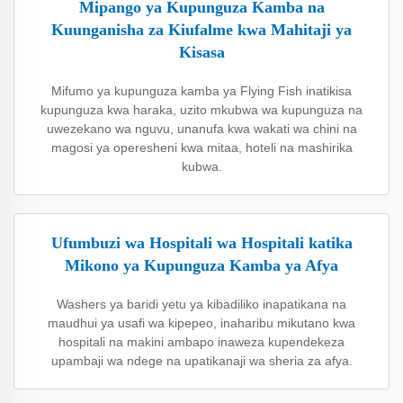
Mipango ya Kupunguza Kamba na
Kuunganisha za Kiufalme kwa Mahitaji ya
Kisasa
Mifumo ya kupunguza kamba ya Flying Fish inatikisa
kupunguza kwa haraka, uzito mkubwa wa kupunguza na
uwezekano wa nguvu, unanufa kwa wakati wa chini na
magosi ya operesheni kwa mitaa, hoteli na mashirika
kubwa.
Ufumbuzi wa Hospitali wa Hospitali katika
Mikono ya Kupunguza Kamba ya Afya
Washers ya baridi yetu ya kibadiliko inapatikana na
maudhui ya usafi wa kipepeo, inaharibu mikutano kwa
hospitali na makini ambapo inaweza kupendekeza
upambaji wa ndege na upatikanaji wa sheria za afya.