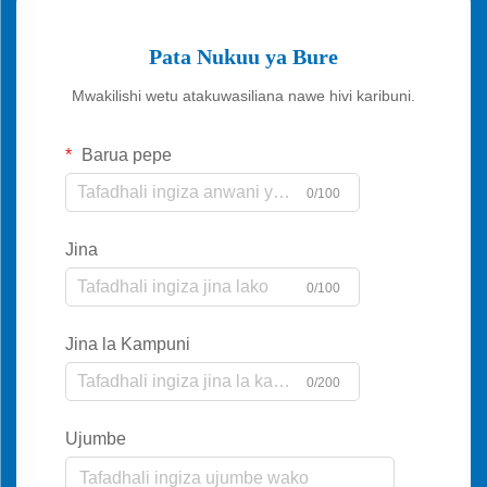
Pata Nukuu ya Bure
Mwakilishi wetu atakuwasiliana nawe hivi karibuni.
Barua pepe
0/100
Jina
0/100
Jina la Kampuni
0/200
Ujumbe