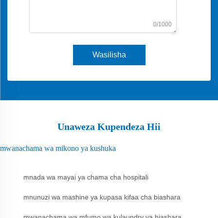
0/1000
Wasilisha
Unaweza Kupendeza Hii
mwanachama wa mikono ya kushuka
mnada wa mayai ya chama cha hospitali
mnunuzi wa mashine ya kupasa kifaa cha biashara
mwanachama wa mfumo wa kulaundry ya biashara