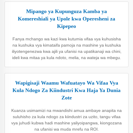
Mipango ya Kupunguza Kamba ya
Komereshiali ya Upole kwa Operesheni za
Kipepeo
Fanya mchango wa kazi kwa kutumia vifaa vya kuhusisha
na kushuka vya kimataifa pamoja na mashine ya kushuka
iliyotengenezwa kwa ajili ya ufanisi na upatikanaji wa chini,
ideli kwa mitaa ya kula ndoto, melia, na wateja wa mbegu.
Wapigisaji Waamu Wafuatayo Wa Vifaa Vya
Kula Ndogo Za Kiindustri Kwa Haja Ya Dunia
Zote
Kuanza usimamizi na mwandishi amua ambaye anapita na
suluhisho za kula ndogo za kiindustri za uzito, tangu vifaa
vya juhudi kubwa hadi mashine yaliyoipangwa, kiongozana
na ufanisi wa muda mrefu na ROI.