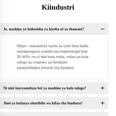
Kiindustri
Je, mashine ya kuhusisha ya kiroba ni za thamani?
Ndiyo—wanaeleza nyota za uzito kwa faida,
wanapunguza usaidizi wa maji/energia kwa
30-40%, na ni ideli kwa melia, mitaa ya kula
ndogo au maeneo ya kiindustri
yanayohitajika kihututi cha kipepea.
Ni nini inavyonufuza bei ya mashine ya kula ndogo?
Jinsi ya kufanya uharibifu wa kifaa cha biashara?