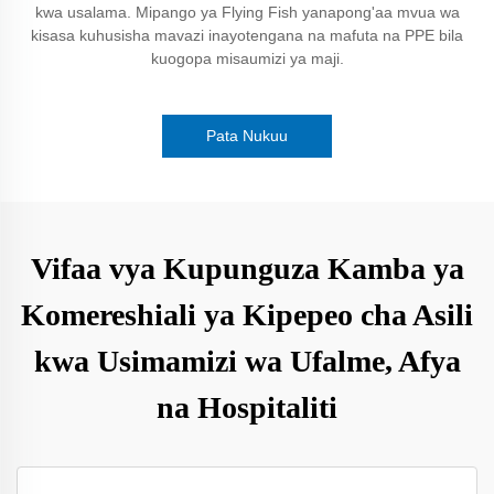
kwa usalama. Mipango ya Flying Fish yanapong'aa mvua wa
kisasa kuhusisha mavazi inayotengana na mafuta na PPE bila
kuogopa misaumizi ya maji.
Pata Nukuu
Vifaa vya Kupunguza Kamba ya
Komereshiali ya Kipepeo cha Asili
kwa Usimamizi wa Ufalme, Afya
na Hospitaliti