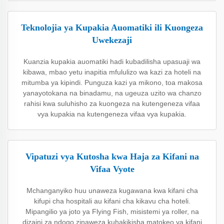
Teknolojia ya Kupakia Auomatiki ili Kuongeza
Uwekezaji
Kuanzia kupakia auomatiki hadi kubadilisha upasuaji wa
kibawa, mbao yetu inapitia mfululizo wa kazi za hoteli na
mitumba ya kipindi. Punguza kazi ya mikono, toa makosa
yanayotokana na binadamu, na ugeuza uzito wa chanzo
rahisi kwa suluhisho za kuongeza na kutengeneza vifaa
vya kupakia na kutengeneza vifaa vya kupakia.
Vipatuzi vya Kutosha kwa Haja za Kifani na
Vifaa Vyote
Mchanganyiko huu unaweza kugawana kwa kifani cha
kifupi cha hospitali au kifani cha kikavu cha hoteli.
Mipangilio ya joto ya Flying Fish, misistemi ya roller, na
dizaini za ndogo zinaweza kuhakikisha matokeo ya kifani