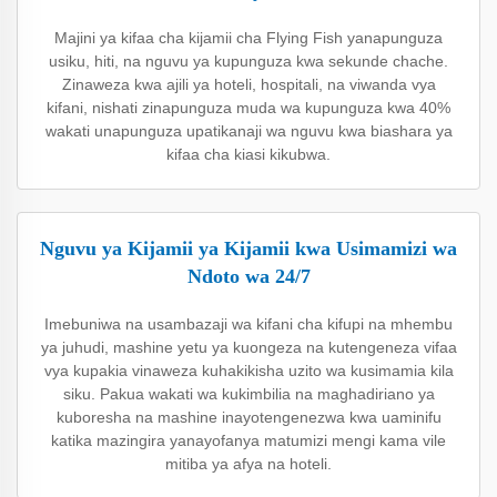
Majini ya kifaa cha kijamii cha Flying Fish yanapunguza
usiku, hiti, na nguvu ya kupunguza kwa sekunde chache.
Zinaweza kwa ajili ya hoteli, hospitali, na viwanda vya
kifani, nishati zinapunguza muda wa kupunguza kwa 40%
wakati unapunguza upatikanaji wa nguvu kwa biashara ya
kifaa cha kiasi kikubwa.
Nguvu ya Kijamii ya Kijamii kwa Usimamizi wa
Ndoto wa 24/7
Imebuniwa na usambazaji wa kifani cha kifupi na mhembu
ya juhudi, mashine yetu ya kuongeza na kutengeneza vifaa
vya kupakia vinaweza kuhakikisha uzito wa kusimamia kila
siku. Pakua wakati wa kukimbilia na maghadiriano ya
kuboresha na mashine inayotengenezwa kwa uaminifu
katika mazingira yanayofanya matumizi mengi kama vile
mitiba ya afya na hoteli.