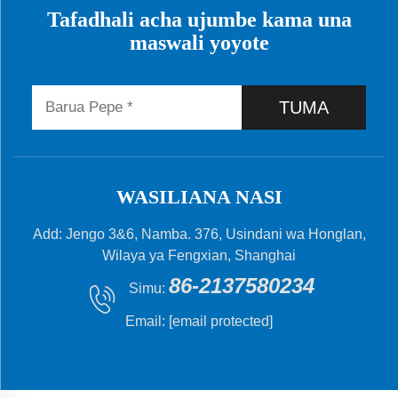
Tafadhali acha ujumbe kama una
maswali yoyote
TUMA
WASILIANA NASI
Add: Jengo 3&6, Namba. 376, Usindani wa Honglan,
Wilaya ya Fengxian, Shanghai
86-2137580234
Simu:
Email:
[email protected]