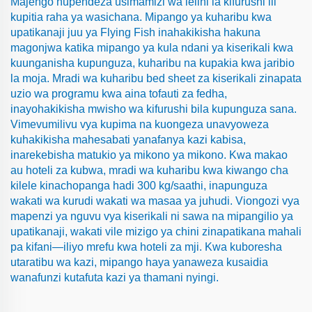
Majengo hupendeza usimamizi wa lelini la kifurushi ili
kupitia raha ya wasichana. Mipango ya kuharibu kwa
upatikanaji juu ya Flying Fish inahakikisha hakuna
magonjwa katika mipango ya kula ndani ya kiserikali kwa
kuunganisha kupunguza, kuharibu na kupakia kwa jaribio
la moja. Mradi wa kuharibu bed sheet za kiserikali zinapata
uzio wa programu kwa aina tofauti za fedha,
inayohakikisha mwisho wa kifurushi bila kupunguza sana.
Vimevumilivu vya kupima na kuongeza unavyoweza
kuhakikisha mahesabati yanafanya kazi kabisa,
inarekebisha matukio ya mikono ya mikono. Kwa makao
au hoteli za kubwa, mradi wa kuharibu kwa kiwango cha
kilele kinachopanga hadi 300 kg/saathi, inapunguza
wakati wa kurudi wakati wa masaa ya juhudi. Viongozi vya
mapenzi ya nguvu vya kiserikali ni sawa na mipangilio ya
upatikanaji, wakati vile mizigo ya chini zinapatikana mahali
pa kifani—iliyo mrefu kwa hoteli za mji. Kwa kuboresha
utaratibu wa kazi, mipango haya yanaweza kusaidia
wanafunzi kutafuta kazi ya thamani nyingi.