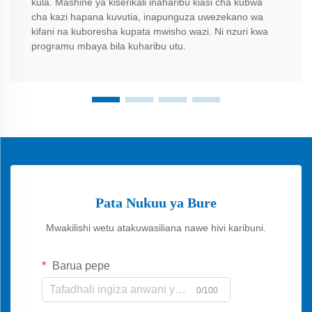
kula. Mashine ya kiserikali inaharibu kiasi cha kubwa
cha kazi hapana kuvutia, inapunguza uwezekano wa
kifani na kuboresha kupata mwisho wazi. Ni nzuri kwa
programu mbaya bila kuharibu utu.
Pata Nukuu ya Bure
Mwakilishi wetu atakuwasiliana nawe hivi karibuni.
Barua pepe
0/100