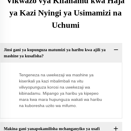
Vikwazo vya Kifahamu kwa Haja
ya Kazi Nyingi ya Usimamizi na
Uchumi
Jinsi gani ya kupunguza matumizi ya haribu kwa ajili ya
mashine ya kusafisha?
Tengeneza na uwekezaji wa mashine ya
kiserikali ya kazi mbalimbali na vitu
vilivyopunguza korosi na uwekezaji wa
kibinadamu. Mipango ya haribu ya kipepeo
mara kwa mara hupunguza wakati wa haribu
na kuboresha uzito wa mifumo.
Makina gani yanapokamilisha mchanganyiko ya usafi