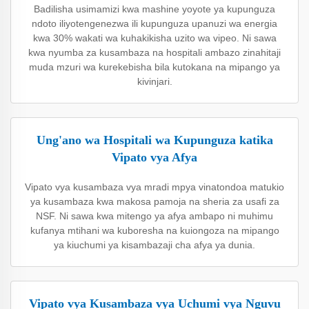
Badilisha usimamizi kwa mashine yoyote ya kupunguza
ndoto iliyotengenezwa ili kupunguza upanuzi wa energia
kwa 30% wakati wa kuhakikisha uzito wa vipeo. Ni sawa
kwa nyumba za kusambaza na hospitali ambazo zinahitaji
muda mzuri wa kurekebisha bila kutokana na mipango ya
kivinjari.
Ung'ano wa Hospitali wa Kupunguza katika
Vipato vya Afya
Vipato vya kusambaza vya mradi mpya vinatondoa matukio
ya kusambaza kwa makosa pamoja na sheria za usafi za
NSF. Ni sawa kwa mitengo ya afya ambapo ni muhimu
kufanya mtihani wa kuboresha na kuiongoza na mipango
ya kiuchumi ya kisambazaji cha afya ya dunia.
Vipato vya Kusambaza vya Uchumi vya Nguvu