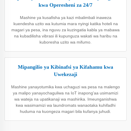
kwa Operesheni za 24/7
Mashine ya kusafisha ya kazi mbalimbali inaweza
kuendesha uzito wa kutumia mara nyingi katika hoteli na
magari ya pesa, ina nguvu za kuzingatia kabla ya mabawa
na kubadilisha vibrasi ili kupunguza wakati wa haribu na
kuboresha uzito wa mifumo.
Mipangilio ya Kibinafsi ya Kifahamu kwa
Uwekezaji
Mashine yanayotumika kwa uchaguzi wa pesa na malengo
ya malipo yanayochaguliwa na IoT inapong'aa usimamizi
wa wateja na upatikanaji wa mashirika. Imeunganishwa
kwa wasimamizi wa laundromats wanaotaka kuhifadhi
huduma na kuongeza magari bila kufanya juhudi.