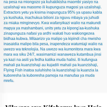
na pesa na miongozo ya kuhakikisha maombi yasiyo na
uzalishaji wa masomo ili kupunguza magosi ya uzalishaji.
Extractors yetu ya kisima inapunguza 95% ya upasu kabla
ya kushuka, inachukua bilioni za nguvu mbaya ya juhudi
za miaka minginevyo. Kwa wafanyikazi walio na makundi
mapya ya mashambani, units yetu za kipong'aa-kushuka
zinapunguza nafasi ya ardhi wakati huo wakiongezea
bidhaa kubwa. Mitaarizo ya malipo ya kipindi cha mwisho
inasaidia malipo bila pesa, inapendeza watumiaji walio na
uwezo wa teknolojia. Na uwezo wa kumonitora mara kwa
mara wa siku 24/7, wasimamizi wanaweza kutambua jinsi
ya kazi na asili ya fedha katika muda halisi. Ili kufungua
mahali pa kuanzishaji au kujadili mahali pa kuanzishaji,
Flying Fish inatoa suluhisho la kuanzishaji la kuanzia la
kuboresha la kuboresha pamoja na manufaa ya muda
mrefu.