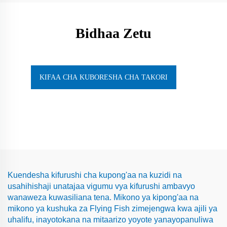
Bidhaa Zetu
KIFAA CHA KUBORESHA CHA TAKORI
Kuendesha kifurushi cha kupong'aa na kuzidi na
usahihishaji unatajaa vigumu vya kifurushi ambavyo
wanaweza kuwasiliana tena. Mikono ya kipong'aa na
mikono ya kushuka za Flying Fish zimejengwa kwa ajili ya
uhalifu, inayotokana na mitaarizo yoyote yanayopanuliwa