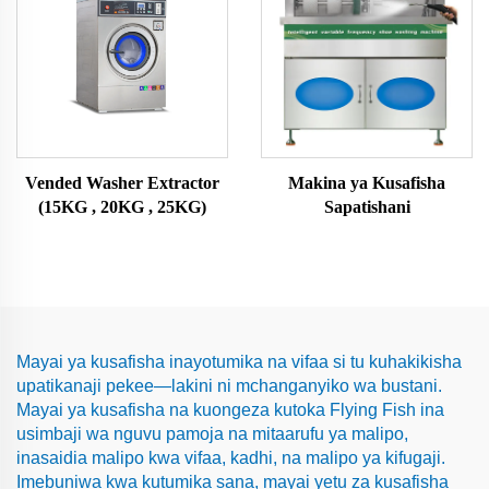
Vended Washer Extractor
Makina ya Kusafisha
(15KG , 20KG , 25KG)
Sapatishani
Mayai ya kusafisha inayotumika na vifaa si tu kuhakikisha
upatikanaji pekee—lakini ni mchanganyiko wa bustani.
Mayai ya kusafisha na kuongeza kutoka Flying Fish ina
usimbaji wa nguvu pamoja na mitaarufu ya malipo,
inasaidia malipo kwa vifaa, kadhi, na malipo ya kifugaji.
Imebuniwa kwa kutumika sana, mayai yetu za kusafisha