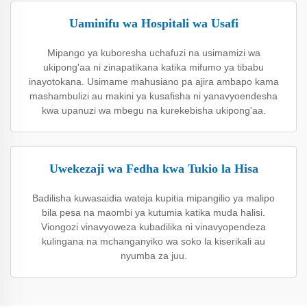
Uaminifu wa Hospitali wa Usafi
Mipango ya kuboresha uchafuzi na usimamizi wa
ukipong'aa ni zinapatikana katika mifumo ya tibabu
inayotokana. Usimame mahusiano pa ajira ambapo kama
mashambulizi au makini ya kusafisha ni yanavyoendesha
kwa upanuzi wa mbegu na kurekebisha ukipong'aa.
Uwekezaji wa Fedha kwa Tukio la Hisa
Badilisha kuwasaidia wateja kupitia mipangilio ya malipo
bila pesa na maombi ya kutumia katika muda halisi.
Viongozi vinavyoweza kubadilika ni vinavyopendeza
kulingana na mchanganyiko wa soko la kiserikali au
nyumba za juu.