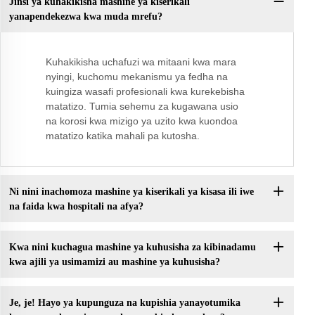
Jinsi ya kuhakikisha mashine ya kiserikali
yanapendekezwa kwa muda mrefu?
Kuhakikisha uchafuzi wa mitaani kwa mara
nyingi, kuchomu mekanismu ya fedha na
kuingiza wasafi profesionali kwa kurekebisha
matatizo. Tumia sehemu za kugawana usio
na korosi kwa mizigo ya uzito kwa kuondoa
matatizo katika mahali pa kutosha.
Ni nini inachomoza mashine ya kiserikali ya kisasa ili iwe
na faida kwa hospitali na afya?
Kwa nini kuchagua mashine ya kuhusisha za kibinadamu
kwa ajili ya usimamizi au mashine ya kuhusisha?
Je, je! Hayo ya kupunguza na kupishia yanayotumika