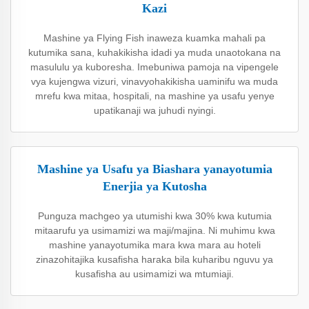
Kazi
Mashine ya Flying Fish inaweza kuamka mahali pa
kutumika sana, kuhakikisha idadi ya muda unaotokana na
masululu ya kuboresha. Imebuniwa pamoja na vipengele
vya kujengwa vizuri, vinavyohakikisha uaminifu wa muda
mrefu kwa mitaa, hospitali, na mashine ya usafu yenye
upatikanaji wa juhudi nyingi.
Mashine ya Usafu ya Biashara yanayotumia
Enerjia ya Kutosha
Punguza machgeo ya utumishi kwa 30% kwa kutumia
mitaarufu ya usimamizi wa maji/majina. Ni muhimu kwa
mashine yanayotumika mara kwa mara au hoteli
zinazohitajika kusafisha haraka bila kuharibu nguvu ya
kusafisha au usimamizi wa mtumiaji.