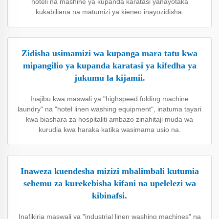
hoteli na mashine ya kupanda karatasi yanayotaka
kukabiliana na matumizi ya kieneo inayozidisha.
Zidisha usimamizi wa kupanga mara tatu kwa
mipangilio ya kupanda karatasi ya kifedha ya
jukumu la kijamii.
Inajibu kwa maswali ya "highspeed folding machine
laundry" na "hotel linen washing equipment", inatuma tayari
kwa biashara za hospitaliti ambazo zinahitaji muda wa
kurudia kwa haraka katika wasimama usio na.
Inaweza kuendesha mizizi mbalimbali kutumia
sehemu za kurekebisha kifani na upelelezi wa
kibinafsi.
Inafikiria maswali ya "industrial linen washing machines" na