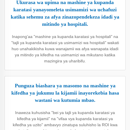
Ukurasa wa upima na mashine ya kupanda
karatasi yanayomeleta usimamizi wa uchafuzi
katika sehemu za afya zinazopendekeza idadi ya
mitindo ya hospitali.
Inapong'aa "mashine ya kupanda karatasi ya hospitali" na
"tajli ya kupanda karatasi ya usimamizi wa hospitali" wakati
huo unahakikisha kuwa wanajamii wa afya wanapata idadi
ya mitindo ya kifedha na usimamizi wa mikutano katika
mazingira ya uharibifu.
Punguza biashara ya masomo na mashine ya
kifedha ya jukumu la kijamii inayorekebia hasa
wastani wa kutumia mbao.
Inaweza kuhusisha "bei ya tajli ya kupanda karatasi ya
kifedha ya kijamii" na "vifaa vya kupanda karatasi ya
kifedha ya uzito" ambavyo zinatupa suluhisho la ROI kwa