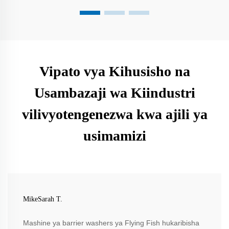
Vipato vya Kihusisho na
Usambazaji wa Kiindustri
vilivyotengenezwa kwa ajili ya
usimamizi
MikeSarah T.
Mashine ya barrier washers ya Flying Fish hukaribisha