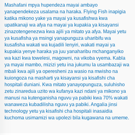
Mashafani mpya hupendeza mayai ambayo
yanapendekeza usalama na haraka. Flying Fish inapigia
katika mikono yake ya mayai ya kusafishwa kwa
upatikanaji wa afya na mayai ya kupakia ya kisayansi
zinazotengenezwa kwa ajili ya mitato ya afya. Mayai yetu
ya kusafisha ya msingi yanapunguza uharibifu wa
kusafisha wakati wa kujadili lenyiri, wakati mayai ya
kupakia yenye haraka ya juu yanaharibu mchanganyiko
wa kazi kwa towelesi, magowni, na vikoba vyema. Kabla
ya mayai mambo, mizizi yetu ina jukumu la usambazaji wa
mbali kwa ajili ya operesheni za wasio na mwisho na
kuiongoza na masharti ya kisayansi ya kisafishi cha
hospitali duniani. Kwa mitato yanayopunguza, suluhisho
zetu zinaredua uzito wa kufanya kazi ndani ya mikono ya
manusi na kutenganisha nguvu ya pabiki kwa 70% wakati
wanaweza kubadilisha nguvu ya pabiki. Angalia jinsi
technology yetu ya kisafishi cha hospitali inasaidia
kuchoma usimamizi wa upolezi bila kugawana na umeme.