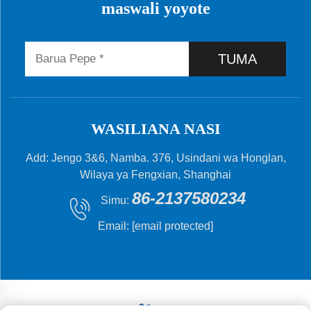
maswali yoyote
TUMA
WASILIANA NASI
Add: Jengo 3&6, Namba. 376, Usindani wa Honglan,
Wilaya ya Fengxian, Shanghai
86-2137580234
Simu:
Email:
[email protected]