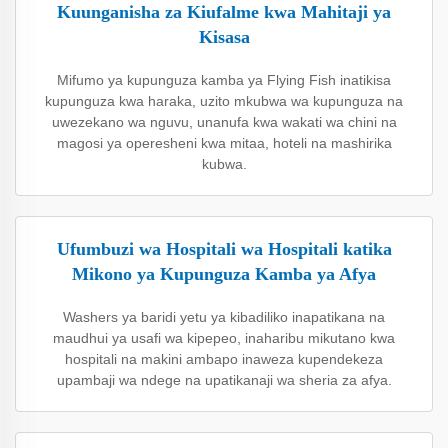
Kuunganisha za Kiufalme kwa Mahitaji ya
Kisasa
Mifumo ya kupunguza kamba ya Flying Fish inatikisa
kupunguza kwa haraka, uzito mkubwa wa kupunguza na
uwezekano wa nguvu, unanufa kwa wakati wa chini na
magosi ya operesheni kwa mitaa, hoteli na mashirika
kubwa.
Ufumbuzi wa Hospitali wa Hospitali katika
Mikono ya Kupunguza Kamba ya Afya
Washers ya baridi yetu ya kibadiliko inapatikana na
maudhui ya usafi wa kipepeo, inaharibu mikutano kwa
hospitali na makini ambapo inaweza kupendekeza
upambaji wa ndege na upatikanaji wa sheria za afya.