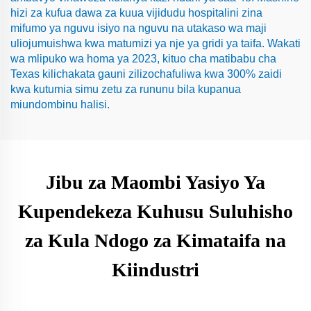
hizi za kufua dawa za kuua vijidudu hospitalini zina
mifumo ya nguvu isiyo na nguvu na utakaso wa maji
uliojumuishwa kwa matumizi ya nje ya gridi ya taifa. Wakati
wa mlipuko wa homa ya 2023, kituo cha matibabu cha
Texas kilichakata gauni zilizochafuliwa kwa 300% zaidi
kwa kutumia simu zetu za rununu bila kupanua
miundombinu halisi.
Jibu za Maombi Yasiyo Ya
Kupendekeza Kuhusu Suluhisho
za Kula Ndogo za Kimataifa na
Kiindustri