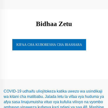
Bidhaa Zetu
KIFAA CHA KUBORESHA CHA BIASHARA
COVID-19 udhaifu uliojitokeza katika uwezo wa usindikaji
wa kitani cha matibabu. Jalada letu la vifaa vya huduma ya
afya sasa linajumuisha vituo vya kufulia vilivyo na vyombo
ambavyo vinaweza kufanya kazi ndani ya saa 48. Mashine