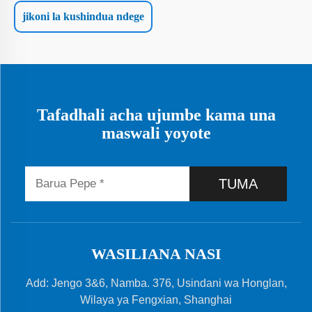
jikoni la kushindua ndege
Tafadhali acha ujumbe kama una
maswali yoyote
TUMA
WASILIANA NASI
Add: Jengo 3&6, Namba. 376, Usindani wa Honglan,
Wilaya ya Fengxian, Shanghai