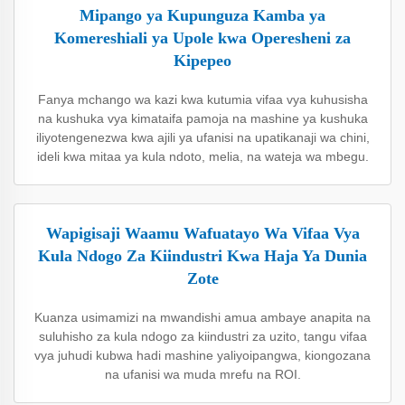
Mipango ya Kupunguza Kamba ya
Komereshiali ya Upole kwa Operesheni za
Kipepeo
Fanya mchango wa kazi kwa kutumia vifaa vya kuhusisha
na kushuka vya kimataifa pamoja na mashine ya kushuka
iliyotengenezwa kwa ajili ya ufanisi na upatikanaji wa chini,
ideli kwa mitaa ya kula ndoto, melia, na wateja wa mbegu.
Wapigisaji Waamu Wafuatayo Wa Vifaa Vya
Kula Ndogo Za Kiindustri Kwa Haja Ya Dunia
Zote
Kuanza usimamizi na mwandishi amua ambaye anapita na
suluhisho za kula ndogo za kiindustri za uzito, tangu vifaa
vya juhudi kubwa hadi mashine yaliyoipangwa, kiongozana
na ufanisi wa muda mrefu na ROI.