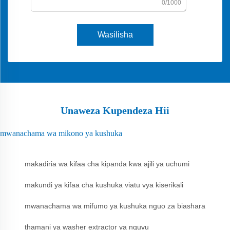
0/1000
Wasilisha
Unaweza Kupendeza Hii
mwanachama wa mikono ya kushuka
makadiria wa kifaa cha kipanda kwa ajili ya uchumi
makundi ya kifaa cha kushuka viatu vya kiserikali
mwanachama wa mifumo ya kushuka nguo za biashara
thamani ya washer extractor ya nguvu