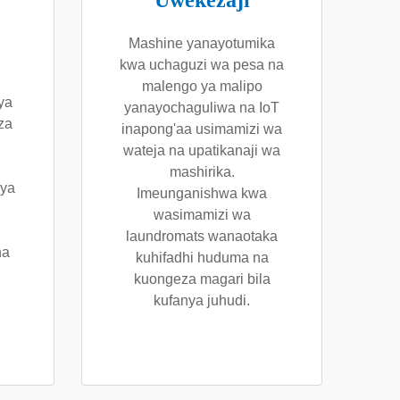
Uwekezaji
Mashine yanayotumika
kwa uchaguzi wa pesa na
malengo ya malipo
ya
yanayochaguliwa na IoT
za
inapong'aa usimamizi wa
wateja na upatikanaji wa
mashirika.
 ya
Imeunganishwa kwa
wasimamizi wa
laundromats wanaotaka
ha
kuhifadhi huduma na
kuongeza magari bila
kufanya juhudi.