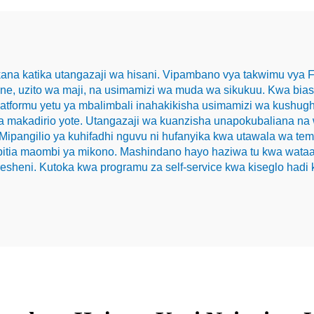
kana katika utangazaji wa hisani. Vipambano vya takwimu vya Fl
hine, uzito wa maji, na usimamizi wa muda wa sikukuu. Kwa b
latformu yetu ya mbalimbali inahakikisha usimamizi wa kushug
a makadirio yote. Utangazaji wa kuanzisha unapokubaliana na 
ipangilio ya kuhifadhi nguvu ni hufanyika kwa utawala wa tem
upitia maombi ya mikono. Mashindano hayo haziwa tu kwa wataa
heni. Kutoka kwa programu za self-service kwa kiseglo hadi kuf