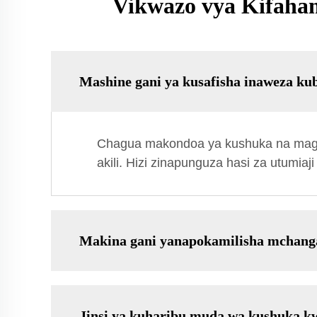
Vikwazo vya Kifaha
Mashine gani ya kusafisha inaweza kub
Chagua makondoa ya kushuka na magan
akili. Hizi zinapunguza hasi za utumia
Makina gani yanapokamilisha mchangan
Jinsi ya kuharibu muda wa kushuka kw