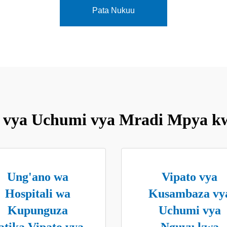
Pata Nukuu
 vya Uchumi vya Mradi Mpya kw
Ung'ano wa
Vipato vya
Hospitali wa
Kusambaza vy
Kupunguza
Uchumi vya