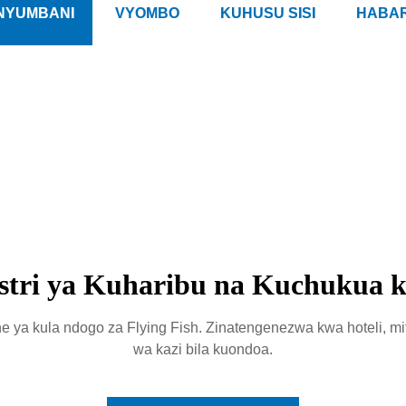
NYUMBANI
VYOMBO
KUHUSU SISI
HABAR
I
tri ya Kuharibu na Kuchukua k
e ya kula ndogo za Flying Fish. Zinatengenezwa kwa hoteli, mit
wa kazi bila kuondoa.