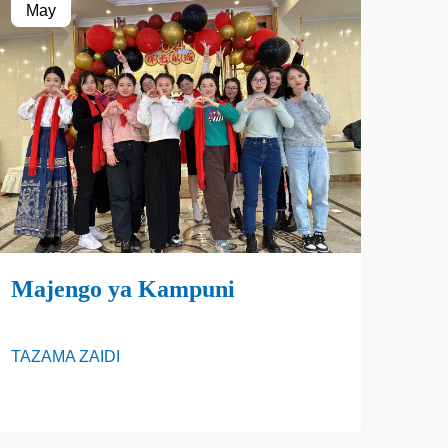
May
Ap
Majengo ya Kampuni
Maj
TAZAMA ZAIDI
TAZA