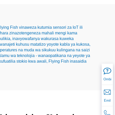
ying Fish vinaweza kutumia sensori za IoT ili
iashara zinazotengeneza mahali mengi kama
hulikia, inavyowafanya wakurasa kuweka
wanajeti kuhusu matatizo yoyote kabla ya kukosa,
peratures na muda wa sikukuu kulingana na saizi
lamu wa teknolojia - wanaopatikana na yeyote ya
uatilia stokio kwa awali, Flying Fish inasaidia
Ombi
Emil