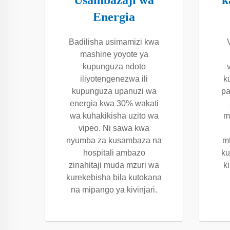
Usambazaji wa
k
Energia
Badilisha usimamizi kwa
mashine yoyote ya
kupunguza ndoto
iliyotengenezwa ili
k
kupunguza upanuzi wa
pa
energia kwa 30% wakati
wa kuhakikisha uzito wa
m
vipeo. Ni sawa kwa
nyumba za kusambaza na
m
hospitali ambazo
ku
zinahitaji muda mzuri wa
k
kurekebisha bila kutokana
na mipango ya kivinjari.