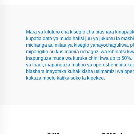
Mara ya kifuturo cha kiseglo cha biashara kinapati
kupatia data ya muda halisi juu ya jukumu la mas
michanga au mitaa ya kiseglo yanayochaguliwa, p
mipangilio au kusimamia uchaguzi wa kibinafsi kw
inapunguza muda wa kuruka chini kwa up to 50%. M
ya loadi, inapunguza malipo ya operesheni bila k
biashara inayotaka kuhakikisha usimamizi wa operes
kukuza mbele katika soko la kipekee.