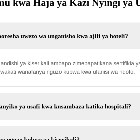
mu kwa Haja ya Kazi Nyingi ya 
oresha uwezo wa unganisho kwa ajili ya hoteli?
dishi ya kiserikali ambapo zimepapatikana sertifikia
ji wakati wanafanya nguzo kubwa kwa ufanisi wa ndoto.
yiko ya usafi kwa kusambaza katika hospitali?
a nguzo kubwa za kiserikali?