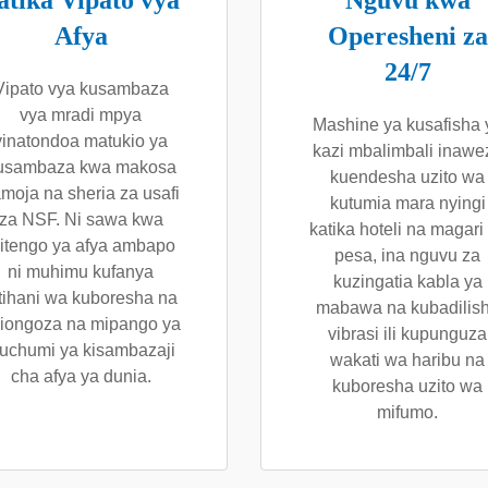
atika Vipato vya
Nguvu kwa
Afya
Operesheni za
24/7
Vipato vya kusambaza
vya mradi mpya
Mashine ya kusafisha 
vinatondoa matukio ya
kazi mbalimbali inawe
usambaza kwa makosa
kuendesha uzito wa
moja na sheria za usafi
kutumia mara nyingi
za NSF. Ni sawa kwa
katika hoteli na magari
itengo ya afya ambapo
pesa, ina nguvu za
ni muhimu kufanya
kuzingatia kabla ya
tihani wa kuboresha na
mabawa na kubadilis
iongoza na mipango ya
vibrasi ili kupunguza
iuchumi ya kisambazaji
wakati wa haribu na
cha afya ya dunia.
kuboresha uzito wa
mifumo.