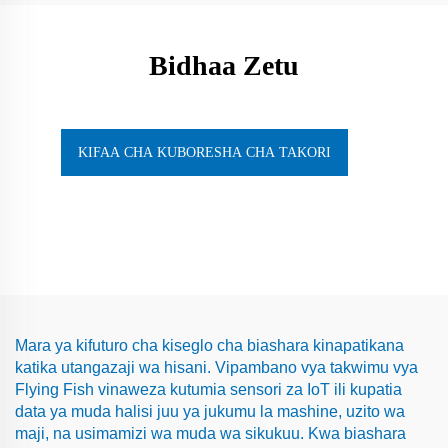
Bidhaa Zetu
KIFAA CHA KUBORESHA CHA TAKORI
Mara ya kifuturo cha kiseglo cha biashara kinapatikana
katika utangazaji wa hisani. Vipambano vya takwimu vya
Flying Fish vinaweza kutumia sensori za IoT ili kupatia
data ya muda halisi juu ya jukumu la mashine, uzito wa
maji, na usimamizi wa muda wa sikukuu. Kwa biashara