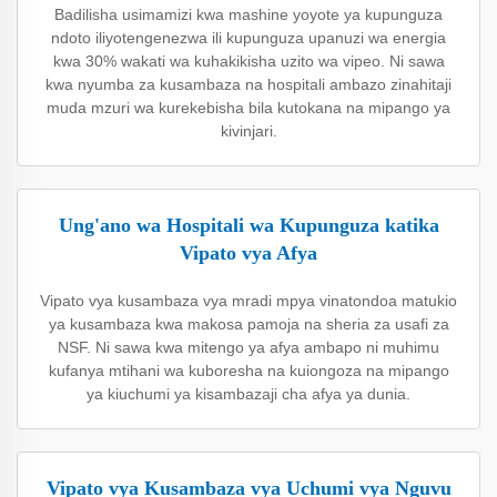
Badilisha usimamizi kwa mashine yoyote ya kupunguza
ndoto iliyotengenezwa ili kupunguza upanuzi wa energia
kwa 30% wakati wa kuhakikisha uzito wa vipeo. Ni sawa
kwa nyumba za kusambaza na hospitali ambazo zinahitaji
muda mzuri wa kurekebisha bila kutokana na mipango ya
kivinjari.
Ung'ano wa Hospitali wa Kupunguza katika
Vipato vya Afya
Vipato vya kusambaza vya mradi mpya vinatondoa matukio
ya kusambaza kwa makosa pamoja na sheria za usafi za
NSF. Ni sawa kwa mitengo ya afya ambapo ni muhimu
kufanya mtihani wa kuboresha na kuiongoza na mipango
ya kiuchumi ya kisambazaji cha afya ya dunia.
Vipato vya Kusambaza vya Uchumi vya Nguvu