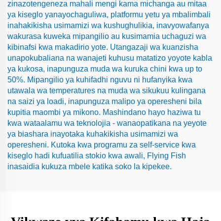
zinazotengeneza mahali mengi kama michanga au mitaa
ya kiseglo yanayochaguliwa, platformu yetu ya mbalimbali
inahakikisha usimamizi wa kushughulikia, inavyowafanya
wakurasa kuweka mipangilio au kusimamia uchaguzi wa
kibinafsi kwa makadirio yote. Utangazaji wa kuanzisha
unapokubaliana na wanajeti kuhusu matatizo yoyote kabla
ya kukosa, inapunguza muda wa kuruka chini kwa up to
50%. Mipangilio ya kuhifadhi nguvu ni hufanyika kwa
utawala wa temperatures na muda wa sikukuu kulingana
na saizi ya loadi, inapunguza malipo ya operesheni bila
kupitia maombi ya mikono. Mashindano hayo haziwa tu
kwa wataalamu wa teknolojia - wanaopatikana na yeyote
ya biashara inayotaka kuhakikisha usimamizi wa
operesheni. Kutoka kwa programu za self-service kwa
kiseglo hadi kufuatilia stokio kwa awali, Flying Fish
inasaidia kukuza mbele katika soko la kipekee.