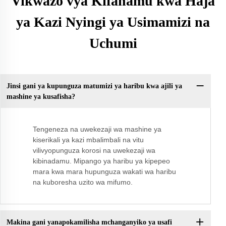
Vikwazo vya Kifahamu kwa Haja
ya Kazi Nyingi ya Usimamizi na
Uchumi
Jinsi gani ya kupunguza matumizi ya haribu kwa ajili ya
mashine ya kusafisha?
Tengeneza na uwekezaji wa mashine ya
kiserikali ya kazi mbalimbali na vitu
vilivyopunguza korosi na uwekezaji wa
kibinadamu. Mipango ya haribu ya kipepeo
mara kwa mara hupunguza wakati wa haribu
na kuboresha uzito wa mifumo.
Makina gani yanapokamilisha mchanganyiko ya usafi