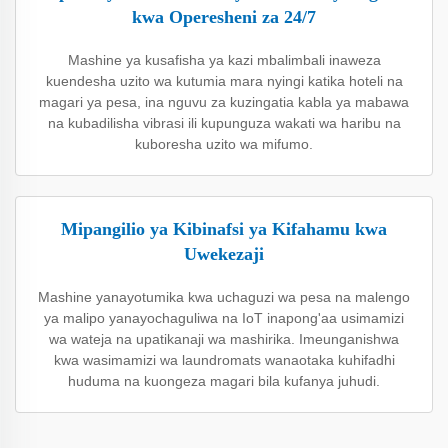
kwa Operesheni za 24/7
Mashine ya kusafisha ya kazi mbalimbali inaweza
kuendesha uzito wa kutumia mara nyingi katika hoteli na
magari ya pesa, ina nguvu za kuzingatia kabla ya mabawa
na kubadilisha vibrasi ili kupunguza wakati wa haribu na
kuboresha uzito wa mifumo.
Mipangilio ya Kibinafsi ya Kifahamu kwa
Uwekezaji
Mashine yanayotumika kwa uchaguzi wa pesa na malengo
ya malipo yanayochaguliwa na IoT inapong'aa usimamizi
wa wateja na upatikanaji wa mashirika. Imeunganishwa
kwa wasimamizi wa laundromats wanaotaka kuhifadhi
huduma na kuongeza magari bila kufanya juhudi.