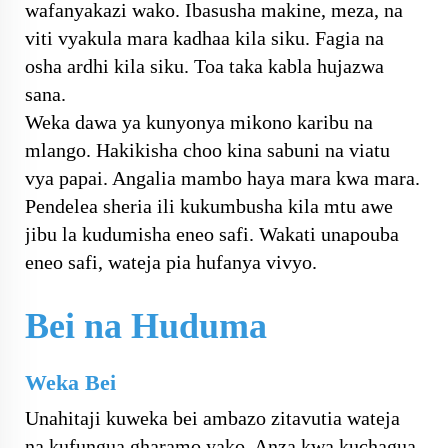
wafanyakazi wako. Ibasusha makine, meza, na
viti vyakula mara kadhaa kila siku. Fagia na
osha ardhi kila siku. Toa taka kabla hujazwa
sana.
Weka dawa ya kunyonya mikono karibu na
mlango. Hakikisha choo kina sabuni na viatu
vya papai. Angalia mambo haya mara kwa mara.
Pendelea sheria ili kukumbusha kila mtu awe
jibu la kudumisha eneo safi. Wakati unapouba
eneo safi, wateja pia hufanya vivyo.
Bei na Huduma
Weka Bei
Unahitaji kuweka bei ambazo zitavutia wateja
na kufungua gharamo yako. Anza kwa kuchagua