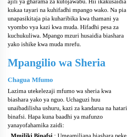
ajili ya gharama za kutojawabu. Hii ikakusaidia
kukaa tayari na kuhifadhi mpango wako. Na pia
unapasikitaja pia kuharibika kwa thamani ya
vyombo vya kazi kwa muda. Hifadhi pesa za
kuchukuliwa. Mpango mzuri husaidia biashara
yako ishike kwa muda mrefu.
Mpangilio wa Sheria
Chagua Mfumo
Lazima utekelezaji mfumo wa sheria kwa
biashara yako ya nguo. Uchaguzi huu
unaibadilisha ushuru, kazi za kandarua na hatari
binafsi. Hapa kuna baadhi ya mafunzo
yanayofahamika zaidi:
Mmiliki Binafsi
:
Umeamiliana biashara peke