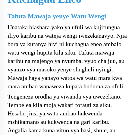
Tafuta Mawaja yenye Watu Wengi
Unataka biashara yako ya ufuli wa kujifungua
iliyo karibu na wateja wengi iwezekanavyo. Njia
bora ya kufanya hivi ni kuchagua eneo ambalo
watu wengi hupita kila siku. Tafuta mawaja
karibu na majengo ya nyumba, vyuo cha juu, au
vyanzo vya masoko yenye shughuli nyingi.
Mawaja haya yanayo watoa wa watu mara kwa
mara ambao wanaweza kupata huduma za ufuli.
Tengeneza orodha ya viwanda vya uwezekano.
Tembelea kila moja wakati tofauti za siku.
Hesabu jinsi ya watu ambao hukwenda
mshikamano au kukwenda na gari karibu.
Angalia kama kuna vituo vya basi, shule, au