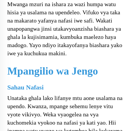
Mwanga mzuri na ishara za wazi humpa watu
hisia ya usalama na upendeleo. Vifuko vya taka
na makarato yafanya nafasi iwe safi. Wakati
unapopangwa jinsi utakavyoanzisha biashara ya
ghala la kujisimamia, kumbuka maelezo haya
madogo. Yayo ndiyo itakayofanya biashara yako
iwe ya kuchukua makini.
Mpangilio wa Jengo
Sahau Nafasi
Unataka ghala lako lifanye mtu aone usalama na
upendo. Kwanza, mpange sehemu lenye vitu
vyote vikivyo. Weka vyaogelea na vya
kuchomekia vyokoo na nafasi ya kati yao. Hii
inampa watu uwezo wa kutembea bila kukarama