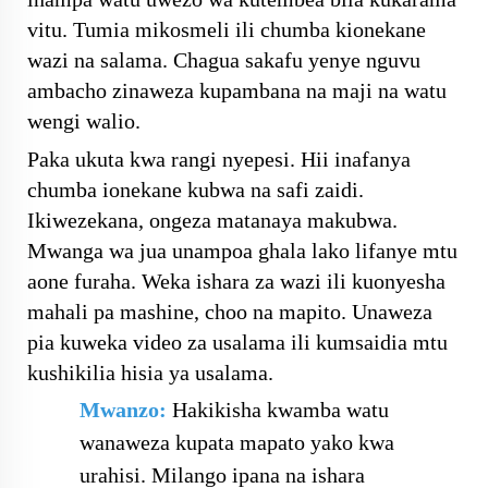
vitu. Tumia mikosmeli ili chumba kionekane
wazi na salama. Chagua sakafu yenye nguvu
ambacho zinaweza kupambana na maji na watu
wengi walio.
Paka ukuta kwa rangi nyepesi. Hii inafanya
chumba ionekane kubwa na safi zaidi.
Ikiwezekana, ongeza matanaya makubwa.
Mwanga wa jua unampoa ghala lako lifanye mtu
aone furaha. Weka ishara za wazi ili kuonyesha
mahali pa mashine, choo na mapito. Unaweza
pia kuweka video za usalama ili kumsaidia mtu
kushikilia hisia ya usalama.
Mwanzo:
Hakikisha kwamba watu
wanaweza kupata mapato yako kwa
urahisi. Milango ipana na ishara