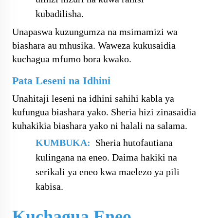
kubadilisha.
Unapaswa kuzungumza na msimamizi wa
biashara au mhusika. Waweza kukusaidia
kuchagua mfumo bora kwako.
Pata Leseni na Idhini
Unahitaji leseni na idhini sahihi kabla ya
kufungua biashara yako. Sheria hizi zinasaidia
kuhakikia biashara yako ni halali na salama.
KUMBUKA:
Sheria hutofautiana
kulingana na eneo. Daima hakiki na
serikali ya eneo kwa maelezo ya pili
kabisa.
Kuchagua Eneo