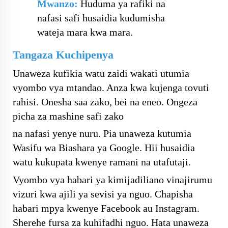
Mwanzo:
Huduma ya rafiki na
nafasi safi husaidia kudumisha
wateja mara kwa mara.
Tangaza Kuchipenya
Unaweza kufikia watu zaidi wakati utumia
vyombo vya mtandao. Anza kwa kujenga tovuti
rahisi. Onesha saa zako, bei na eneo. Ongeza
picha za mashine safi zako
na nafasi yenye nuru. Pia unaweza kutumia
Wasifu wa Biashara ya Google. Hii husaidia
watu kukupata kwenye ramani na utafutaji.
Vyombo vya habari ya kimijadiliano vinajirumu
vizuri kwa ajili ya sevisi ya nguo. Chapisha
habari mpya kwenye Facebook au Instagram.
Sherehe fursa za kuhifadhi nguo. Hata unaweza