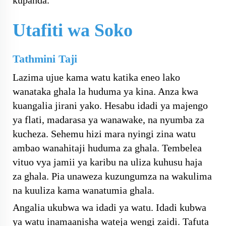
Utafiti wa Soko
Tathmini Taji
Lazima ujue kama watu katika eneo lako
wanataka ghala la huduma ya kina. Anza kwa
kuangalia jirani yako. Hesabu idadi ya majengo
ya flati, madarasa ya wanawake, na nyumba za
kucheza. Sehemu hizi mara nyingi zina watu
ambao wanahitaji huduma za ghala. Tembelea
vituo vya jamii ya karibu na uliza kuhusu haja
za ghala. Pia unaweza kuzungumza na wakulima
na kuuliza kama wanatumia ghala.
Angalia ukubwa wa idadi ya watu. Idadi kubwa
ya watu inamaanisha wateja wengi zaidi. Tafuta