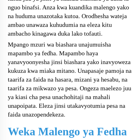
nguo binafsi. Anza kwa kuandika malengo yako
na huduma unazotaka kutoa. Orodhesha wateja
ambao unawaza kuhudumia na eleza kitu
ambacho kinagawa duka lako tofauti.
Mpango mzuri wa biashara unajumuisha
mapambo ya fedha. Mapambo haya
yanavyoonyesha jinsi biashara yako inavyoweza
kukuza kwa miaka mitano. Unapasaje pamoja na
taarifa za faida na hasara, mizani ya hesabu, na
taarifa za mikwazo ya pesa. Ongeza maelezo juu
ya kiasi cha pesa unachohitaji na mahali
unapoipata. Eleza jinsi utakavyotumia pesa na
faida unazopendekeza.
Weka Malengo ya Fedha