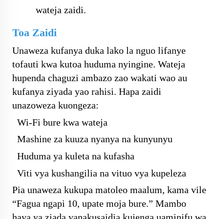
wateja zaidi.
Toa Zaidi
Unaweza kufanya duka lako la nguo lifanye
tofauti kwa kutoa huduma nyingine. Wateja
hupenda chaguzi ambazo zao wakati wao au
kufanya ziyada yao rahisi. Hapa zaidi
unazoweza kuongeza:
Wi-Fi bure kwa wateja
Mashine za kuuza nyanya na kunyunyu
Huduma ya kuleta na kufasha
Viti vya kushangilia na vituo vya kupeleza
Pia unaweza kukupa matoleo maalum, kama vile
“Fagua ngapi 10, upate moja bure.” Mambo
haya ya ziada yanakusaidia kujenga uaminifu wa