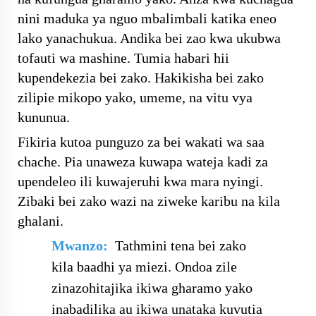
nini maduka ya nguo mbalimbali katika eneo
lako yanachukua. Andika bei zao kwa ukubwa
tofauti wa mashine. Tumia habari hii
kupendekezia bei zako. Hakikisha bei zako
zilipie mikopo yako, umeme, na vitu vya
kununua.
Fikiria kutoa punguzo za bei wakati wa saa
chache. Pia unaweza kuwapa wateja kadi za
upendeleo ili kuwajeruhi kwa mara nyingi.
Zibaki bei zako wazi na ziweke karibu na kila
ghalani.
Mwanzo:
Tathmini tena bei zako
kila baadhi ya miezi. Ondoa zile
zinazohitajika ikiwa gharamo yako
inabadilika au ikiwa unataka kuvutia