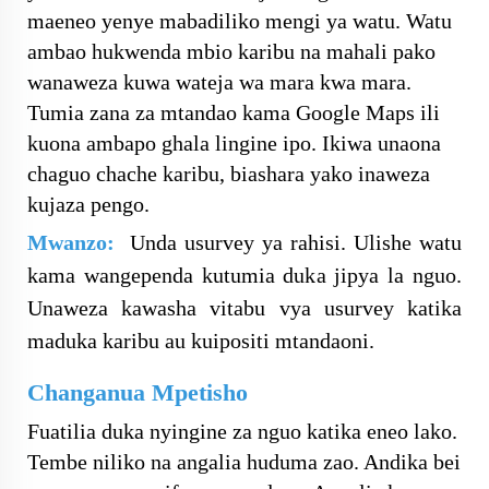
maeneo yenye mabadiliko mengi ya watu. Watu
ambao hukwenda mbio karibu na mahali pako
wanaweza kuwa wateja wa mara kwa mara.
Tumia zana za mtandao kama Google Maps ili
kuona ambapo ghala lingine ipo. Ikiwa unaona
chaguo chache karibu, biashara yako inaweza
kujaza pengo.
Mwanzo:
Unda usurvey ya rahisi. Ulishe watu
kama wangependa kutumia duka jipya la nguo.
Unaweza kawasha vitabu vya usurvey katika
maduka karibu au kuipositi mtandaoni.
Changanua Mpetisho
Fuatilia duka nyingine za nguo katika eneo lako.
Tembe niliko na angalia huduma zao. Andika bei