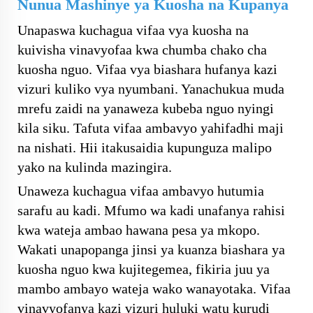
Nunua Mashinye ya Kuosha na Kupanya
Unapaswa kuchagua vifaa vya kuosha na
kuivisha vinavyofaa kwa chumba chako cha
kuosha nguo. Vifaa vya biashara hufanya kazi
vizuri kuliko vya nyumbani. Yanachukua muda
mrefu zaidi na yanaweza kubeba nguo nyingi
kila siku. Tafuta vifaa ambavyo yahifadhi maji
na nishati. Hii itakusaidia kupunguza malipo
yako na kulinda mazingira.
Unaweza kuchagua vifaa ambavyo hutumia
sarafu au kadi. Mfumo wa kadi unafanya rahisi
kwa wateja ambao hawana pesa ya mkopo.
Wakati unapopanga jinsi ya kuanza biashara ya
kuosha nguo kwa kujitegemea, fikiria juu ya
mambo ambayo wateja wako wanayotaka. Vifaa
vinavyofanya kazi vizuri huluki watu kurudi