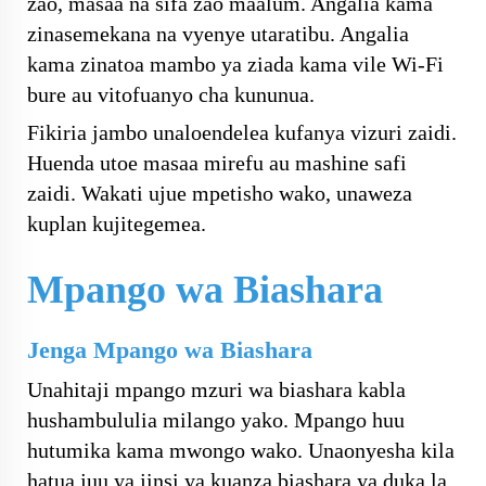
zao, masaa na sifa zao maalum. Angalia kama
zinasemekana na vyenye utaratibu. Angalia
kama zinatoa mambo ya ziada kama vile Wi-Fi
bure au vitofuanyo cha kununua.
Fikiria jambo unaloendelea kufanya vizuri zaidi.
Huenda utoe masaa mirefu au mashine safi
zaidi. Wakati ujue mpetisho wako, unaweza
kuplan kujitegemea.
Mpango wa Biashara
Jenga Mpango wa Biashara
Unahitaji mpango mzuri wa biashara kabla
hushambululia milango yako. Mpango huu
hutumika kama mwongo wako. Unaonyesha kila
hatua juu ya jinsi ya kuanza biashara ya duka la