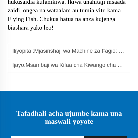
hukusaidia kufanikiwa. Ikiwa unahitaji msaada
zaidi, ongea na wataalam au tumia vitu kama
Flying Fish. Chukua hatua na anza kujenga
biashara yako leo!
Iliyopita :
Mjasirishaji wa Machine za Fagio: Utoaji wa Ubora na Ufanisi kwa Ajili ya Kazi za Fagio yako
Ijayo:
Msambaji wa Kifaa cha Kiwango cha Uwezo juu kwa Vipatuzi vya Usafi
Tafadhali acha ujumbe kama una
maswali yoyote