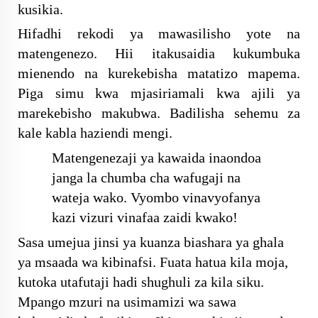
kusikia.
Hifadhi rekodi ya mawasilisho yote na
matengenezo. Hii itakusaidia kukumbuka
mienendo na kurekebisha matatizo mapema.
Piga simu kwa mjasiriamali kwa ajili ya
marekebisho makubwa. Badilisha sehemu za
kale kabla haziendi mengi.
Matengenezaji ya kawaida inaondoa
janga la chumba cha wafugaji na
wateja wako. Vyombo vinavyofanya
kazi vizuri vinafaa zaidi kwako!
Sasa umejua jinsi ya kuanza biashara ya ghala
ya msaada wa kibinafsi. Fuata hatua kila moja,
kutoka utafutaji hadi shughuli za kila siku.
Mpango mzuri na usimamizi wa sawa