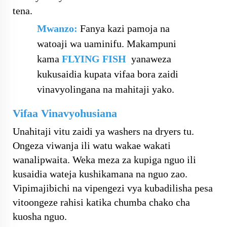
tena.
Mwanzo:
Fanya kazi pamoja na
watoaji wa uaminifu. Makampuni
kama
FLYING FISH
yanaweza
kukusaidia kupata vifaa bora zaidi
vinavyolingana na mahitaji yako.
Vifaa Vinavyohusiana
Unahitaji vitu zaidi ya washers na dryers tu.
Ongeza viwanja ili watu wakae wakati
wanalipwaita. Weka meza za kupiga nguo ili
kusaidia wateja kushikamana na nguo zao.
Vipimajibichi na vipengezi vya kubadilisha pesa
vitoongeze rahisi katika chumba chako cha
kuosha nguo.