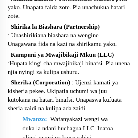
yako. Unapata faida zote. Pia unachukua hatari
zote.
Shirika la Biashara (Partnership)
:
Unashirikiana biashara na wengine.
Unagawana fida na kazi na shirikamu yako.
Kampuni ya Mwajibikaji Mkuu (LLC)
:
Hupata kingi cha mwajibikaji binafsi. Pia unena
njia nyingi za kulipa ushuru.
Sherika (Corporation)
:
Ujenzi kamati ya
kisheria pekee. Ukipatia uchumi wa juu
kutokana na hatari binafsi. Unapaswa kufuata
sheria zaidi na kulipa ada zaidi.
Mwanzo:
Wafanyakazi wengi wa
duka la ndani huchagua LLC. Inatoa
ulinzi mzuri na kuwa rahisi