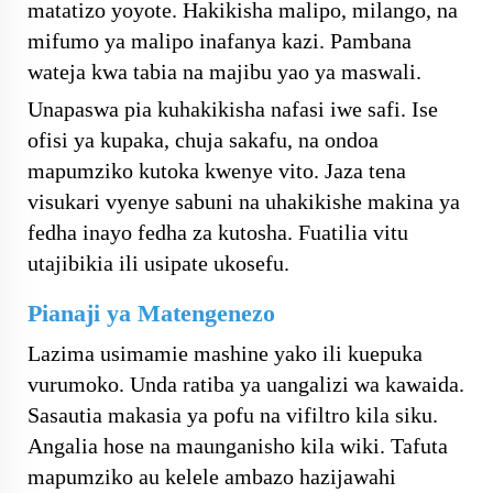
matatizo yoyote. Hakikisha malipo, milango, na
mifumo ya malipo inafanya kazi. Pambana
wateja kwa tabia na majibu yao ya maswali.
Unapaswa pia kuhakikisha nafasi iwe safi. Ise
ofisi ya kupaka, chuja sakafu, na ondoa
mapumziko kutoka kwenye vito. Jaza tena
visukari vyenye sabuni na uhakikishe makina ya
fedha inayo fedha za kutosha. Fuatilia vitu
utajibikia ili usipate ukosefu.
Pianaji ya Matengenezo
Lazima usimamie mashine yako ili kuepuka
vurumoko. Unda ratiba ya uangalizi wa kawaida.
Sasautia makasia ya pofu na vifiltro kila siku.
Angalia hose na maunganisho kila wiki. Tafuta
mapumziko au kelele ambazo hazijawahi