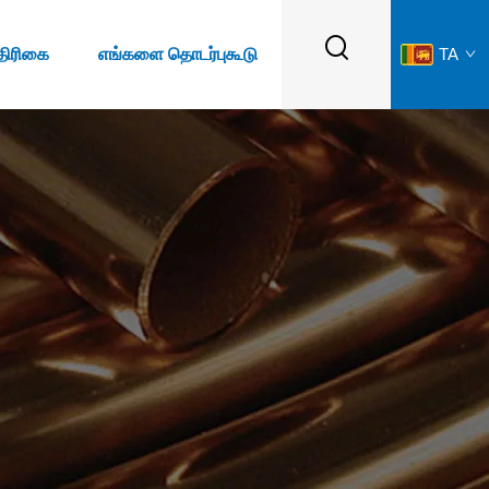
திரிகை
எங்களை தொடர்புகூடு
TA