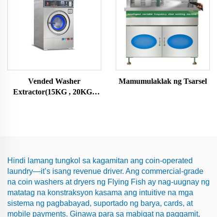
Vended Washer
Mamumulaklak ng Tsarsel
Extractor(15KG , 20KG ,
25KG)
Hindi lamang tungkol sa kagamitan ang coin-operated
laundry—it’s isang revenue driver. Ang commercial-grade
na coin washers at dryers ng Flying Fish ay nag-uugnay ng
matatag na konstraksyon kasama ang intuitive na mga
sistema ng pagbabayad, suportado ng barya, cards, at
mobile payments. Ginawa para sa mabigat na paggamit,