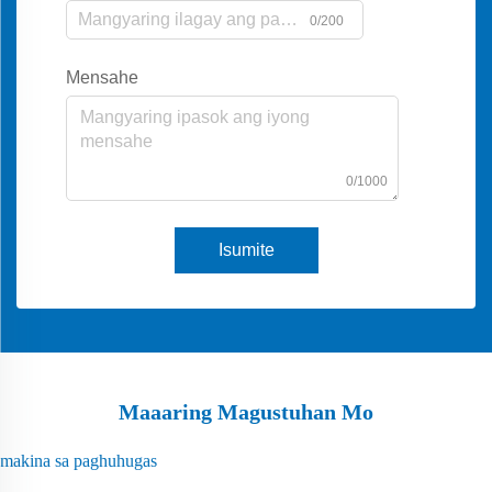
0/200
Mensahe
0/1000
Isumite
Maaaring Magustuhan Mo
makina sa paghuhugas