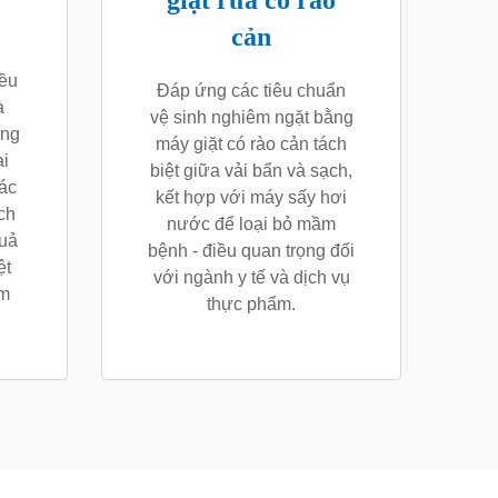
giặt rửa có rào
cản
iều
Đáp ứng các tiêu chuẩn
à
vệ sinh nghiêm ngặt bằng
ạng
máy giặt có rào cản tách
i
biệt giữa vải bẩn và sạch,
ác
kết hợp với máy sấy hơi
ch
nước để loại bỏ mầm
quả
bệnh - điều quan trọng đối
ệt
với ngành y tế và dịch vụ
ám
thực phẩm.