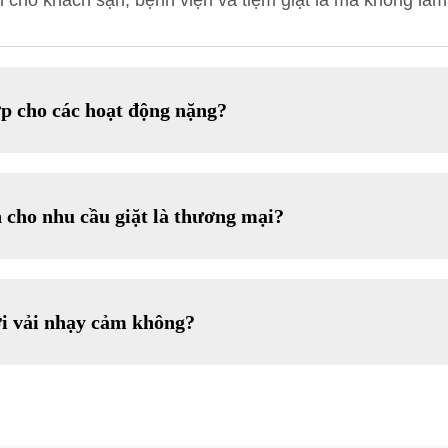
h cho khách sạn, bệnh viện và tiệm giặt là mà không làm
ợp cho các hoạt động nặng?
n cho nhu cầu giặt là thương mại?
i vải nhạy cảm không?