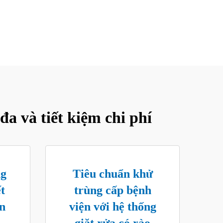
đa và tiết kiệm chi phí
ng
Tiêu chuẩn khử
t
trùng cấp bệnh
ên
viện với hệ thống