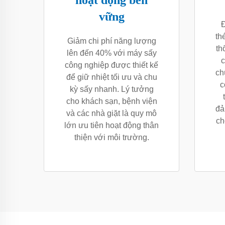
hoạt động bền
vững
Đ
th
Giảm chi phí năng lượng
th
lên đến 40% với máy sấy
c
công nghiệp được thiết kế
ch
để giữ nhiệt tối ưu và chu
c
kỳ sấy nhanh. Lý tưởng
cho khách sạn, bệnh viện
đả
và các nhà giặt là quy mô
ch
lớn ưu tiên hoạt động thân
thiện với môi trường.