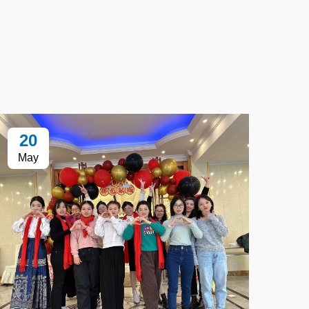
20
May