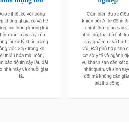
khối lượng lớn
nghiệp
ược thiết kế với trống
Cảm biến được điều
ép không gỉ gia cố và hệ
khiển bởi AI tự động đ
ống lưu thông không khí
chỉnh thời gian sấy v
hính xác, máy sấy của
nhiệt độ, loại bỏ tình tr
úng tôi xử lý khối lượng
sấy quá mức và hư hạ
ông việc 24/7 trong khi
vải. Rất phù hợp cho c
tối thiểu hóa mài mòn,
cơ sở y tế và ngành dị
m bảo độ tin cậy lâu dài
vụ khách sạn cần kết 
o nhà máy và chuỗi giặt
nhất quán, vệ sinh tuy
là.
đối mà không cần gi
sát thủ công.