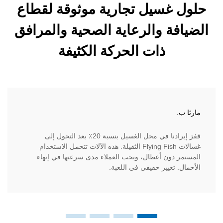
غسيل تجارية موثوقة لقطاع
ة والرعاية الصحية والمرافق
ذات الحركة الكثيفة
الدكتور إ
قفز إيرادنا في محل الغسيل بنسبة 20٪ بعد التحول إلى
كمشرف عل
غسالات Flying Fish الثقيلة. هذه الآلات تتحمل الاستخدام
تُزيل غسا
دون أعطال، ويحب العملاء مدى سرعتها في إنهاء
من تكاليف
تغيير حقيقي في اللعبة.
طارئة.