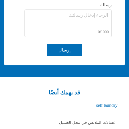
0/
إرسال
قد يهمك أيضًا
sel
الملابس في محل الغسيل