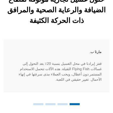
ة والرعاية الصحية والمرافق
ذات الحركة الكثيفة
الدكتور إ
قفز إيرادنا في محل الغسيل بنسبة 20٪ بعد التحول إلى
كمشرف عل
غسالات Flying Fish الثقيلة. هذه الآلات تتحمل الاستخدام
تُزيل غسا
دون أعطال، ويحب العملاء مدى سرعتها في إنهاء
من تكاليف
تغيير حقيقي في اللعبة.
طارئة.