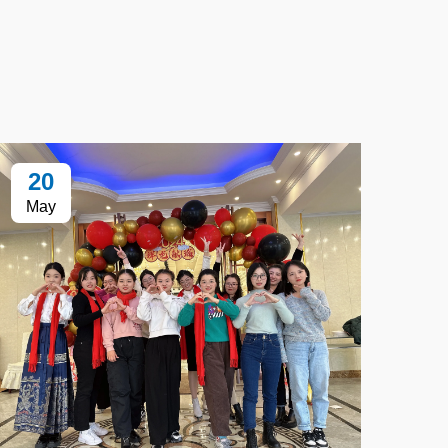
20
1
May
Ap