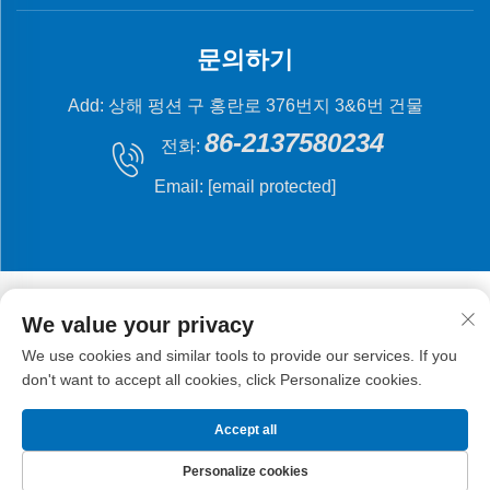
문의하기
Add: 상해 펑션 구 홍란로 376번지 3&6번 건물
86-2137580234
전화:
Email:
[email protected]
We value your privacy
We use cookies and similar tools to provide our services. If you
저작권 © 2024 상해 플라잉 피시 기계 제조 유한 회사.
don't want to accept all cookies, click Personalize cookies.
Accept all
Personalize cookies