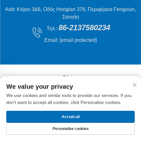
Add: Κτίριο 3&6, Οδός Honglan 376, Περιφέρεια Fengxian,
Σανγάη
86-2137580234
Τηλ.:
Email:
[email protected]
We value your privacy
Δικαιώματα πνευματικής ιδιοκτησίας © 2024 Shanghai
We use cookies and similar tools to provide our services. If you
Flying Fish Machinery Manufacturing Co., Ltd.
don't want to accept all cookies, click Personalize cookies.
Accept all
Personalize cookies
ΑΡΧΙΚΗ ΣΕΛΙΔΑ
ΠΡΟΪΌΝΤΑ
ΗΛ. ΤΑΧΥΔΡΟΜΕΊΟ
ΤΗΛ