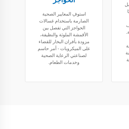
الحواجز
ل
استوفِ المعايير الصحية
الصارمة باستخدام غسالات
ف
الحواجز التي تفصل بين
.
الأقمشة الملوثة والنظيفة،
مزودة بأفران البخار للقضاء
ة
على الميكروبات - أمر حاسم
ة
لصناعتي الرعاية الصحية
ة
وخدمات الطعام.