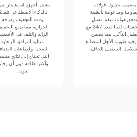
مصممة بطبول فولاذية
تشغل أجهزة استشعار تعم
قاومة ومدعومة بأنظمة
بالذكاء الاصطناعي تلقائيًا
تدفق هواء دقيقة، تعمل
وقت التجفيف ودرجة
المجففات لدينا لمدة 24/7 مع
الحرارة، مما يمنع التجفي
قليل التآكل، مما يضمن
الزائد والتلف في الأقمشة
وقية طويلة الأجل للمصانع
مثالية لمرافق الرعاية
سلاسل التنظيف الجاف.
الصحية وقطاعات الضياف
التي تحتاج إلى نتائج متسق
وأكثر نظافة دون أي رقاب
يدوية.