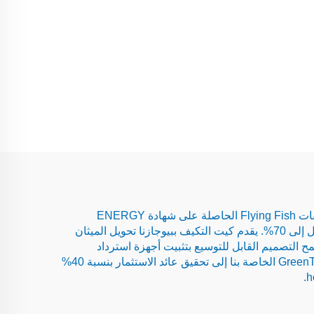
الجامعات الرائدة ومقاولو الحكومة تحتاج إلى تقنيات الغسيل المتماشية مع الالتزامات بالوصول إلى الصفر الكربوني. تعمل مجففات Flying Fish الحاصلة على شهادة ENERGY
STAR® على الاندماج Seamlessly مع أنظمة الطاقة الشمسية الحرارية، مما يقلل من الاعتماد على الوقود الأحفوري بنسبة تصل إلى 70%. يقدم كيت التكيف ببيوجازنا تحويل الميثان
 التصميم القابل للتوسيع بتثبيت أجهزة استرداد
الحرارة على المعدات الموجودة، مما يلتقط الطاقة المهدرة لتسخين المياه بشكل أولي. تشير المرافق التي تستخدم سلسلة GreenTech الخاصة بنا إلى تحقيق عائد الاستثمار بنسبة 40%