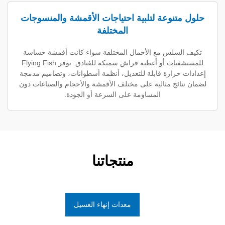
نوعة لتلبية احتياجات الأقمشة والمنسوجات
المختلفة
لس مع الأحمال المختلفة سواء كانت أقمشة حساسة
للمستشفيات أو أغطية فراش سميكة للفنادق. توفر Flying Fish
رارة قابلة للتعديل، أنظمة أسطوانات، وتصاميم مدمجة
ئج مثالية على مختلف الأقمشة والأحجام والصناعات دون
المساومة على السرعة أو الجودة.
منتجاتنا
معدات إنهاء الغسيل