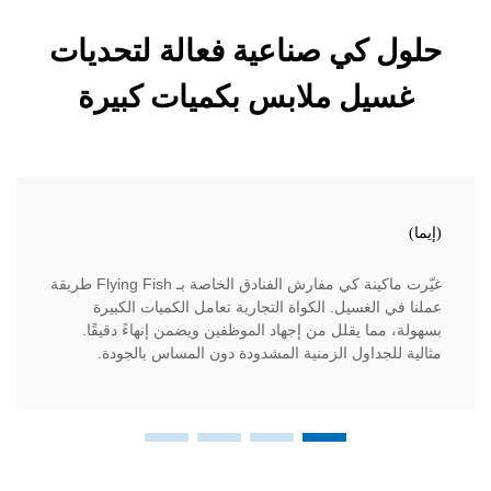
 كي صناعية فعالة لتحديات
يل ملابس بكميات كبيرة
كارلوس
غيّرت ماكينة كي مفارش الفنادق الخاصة بـ Flying Fish طريقة
أصبحت ما
الغسيل. الكواة التجارية تعامل الكميات الكبيرة
إنهاء الم
ما يقلل من إجهاد الموظفين ويضمن إنهاءً دقيقًا.
الحساسة. 
لجداول الزمنية المشدودة دون المساس بالجودة.
دون التضح