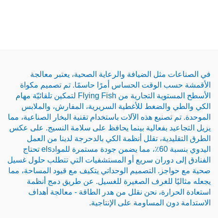
مثل الضيافة والرعاية الصحية، يعتبر معالجة
 الوقت الحساس أمرًا حاسمًا. تم تصميم مكواة
الأسطح المستوية التجارية من Flying Fish لتمكين تلقائيّة مهام
والضغط للأغطية السريرية، المفارش، والملابس
صنيع هذه الآلات باستخدام تقنية البخار الصناعية، مما
د بفعالية بينما يحافظ على سلامة النسيج. على عكس
دية، تقلل أنظمة الكي بالدحرجة لدينا من العمل
اليدوي بنسبة 60٪، مما يضمن جودة مستمرة للموادels تحتاج
 دوران سريع أو المستشفيات التي تتطلب حلول غسيل
ز. التصميم الوحداتي يتكيف مع قيود المساحة، مما
ا للغرف الصغيرة للغسيل. عن طريق دمج أنظمة
ارة، نحن نقلل من هدر الطاقة - معالجة أهداف
ن المساومة على الإنتاجية.