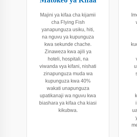
Matokeo ya Kifaa
Majini ya kifaa cha kijamii
Im
cha Flying Fish
yanapunguza usiku, hiti,
na nguvu ya kupunguza
kwa sekunde chache.
ku
Zinaweza kwa ajili ya
hoteli, hospitali, na
viwanda vya kifani, nishati
u
zinapunguza muda wa
kupunguza kwa 40%
wakati unapunguza
upatikanaji wa nguvu kwa
biashara ya kifaa cha kiasi
kikubwa.
ua
me