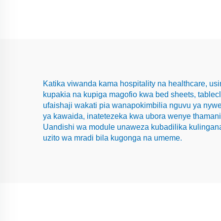
Katika viwanda kama hospitality na healthcare, us
kupakia na kupiga magofio kwa bed sheets, tablecl
ufaishaji wakati pia wanapokimbilia nguvu ya ny
ya kawaida, inatetezeka kwa ubora wenye thamani s
Uandishi wa module unaweza kubadilika kulingana 
uzito wa mradi bila kugonga na umeme.