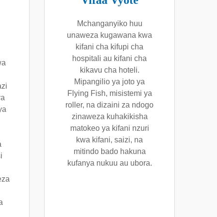
Vifaa Vyote
Mchanganyiko huu
unaweza kugawana kwa
kifani cha kifupi cha
hospitali au kifani cha
wa
kikavu cha hoteli.
Mipangilio ya joto ya
azi
Flying Fish, misistemi ya
ya
roller, na dizaini za ndogo
ya
zinaweza kuhakikisha
matokeo ya kifani nzuri
kwa kifani, saizi, na
a
mitindo bado hakuna
i
kufanya nukuu au ubora.
eza
a