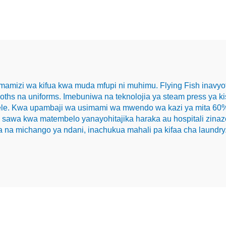
imamizi wa kifua kwa muda mfupi ni muhimu. Flying Fish inavy
oths na uniforms. Imebuniwa na teknolojia ya steam press ya k
wele. Kwa upambaji wa usimami wa mwendo wa kazi ya mita 60%,
awa kwa matembelo yanayohitajika haraka au hospitali zinazohit
na michango ya ndani, inachukua mahali pa kifaa cha laundry. 