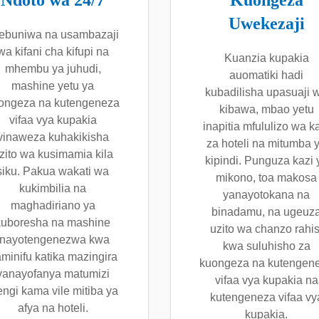
Ndoto wa 24/7
Kuongeza
Uwekezaji
ebuniwa na usambazaji
wa kifani cha kifupi na
Kuanzia kupakia
mhembu ya juhudi,
auomatiki hadi
mashine yetu ya
kubadilisha upasuaji 
ongeza na kutengeneza
kibawa, mbao yetu
vifaa vya kupakia
inapitia mfululizo wa k
vinaweza kuhakikisha
za hoteli na mitumba 
zito wa kusimamia kila
kipindi. Punguza kazi 
siku. Pakua wakati wa
mikono, toa makosa
kukimbilia na
yanayotokana na
maghadiriano ya
binadamu, na ugeuz
kuboresha na mashine
uzito wa chanzo rahis
inayotengenezwa kwa
kwa suluhisho za
minifu katika mazingira
kuongeza na kutengen
yanayofanya matumizi
vifaa vya kupakia na
ngi kama vile mitiba ya
kutengeneza vifaa vy
afya na hoteli.
kupakia.