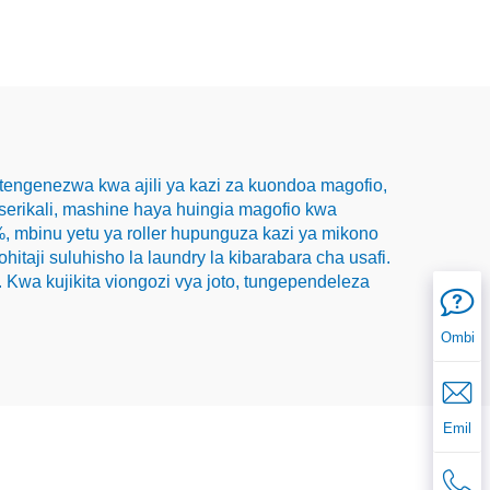
otengenezwa kwa ajili ya kazi za kuondoa magofio,
iserikali, mashine haya huingia magofio kwa
 mbinu yetu ya roller hupunguza kazi ya mikono
aji suluhisho la laundry la kibarabara cha usafi.
Kwa kujikita viongozi vya joto, tungependeleza
Ombi
Emil