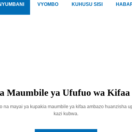
NYUMBANI
VYOMBO
KUHUSU SISI
HABAR
I
a Maumbile ya Ufufuo wa Kifa
epo na mayai ya kupakia maumbile ya kifaa ambazo huanzisha 
kazi kubwa.