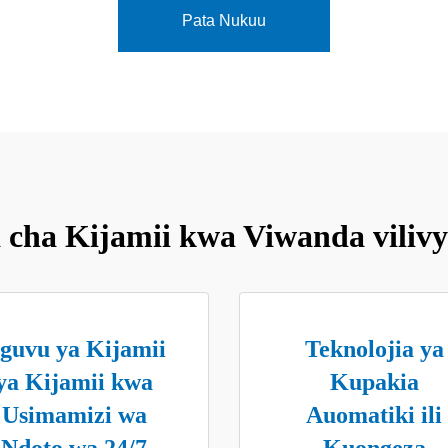
Pata Nukuu
 cha Kijamii kwa Viwanda vili
guvu ya Kijamii
Teknolojia ya
ya Kijamii kwa
Kupakia
Usimamizi wa
Auomatiki ili