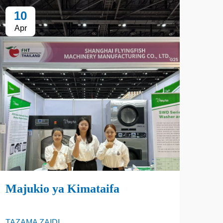
10
1
Apr
Ap
SH
TAZA
Majukio ya Kimataifa
TAZAMA ZAIDI