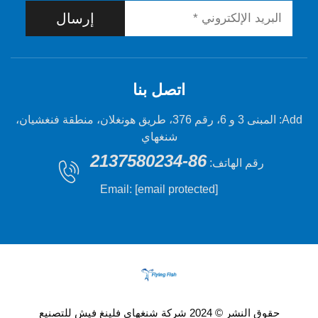
إرسال
اتصل بنا
Add: المبنى 3 و 6، رقم 376، طريق هونغلان، منطقة فنغشيان،
شنغهاي
86-2137580234
 الهاتف:
Email:
[email protected]
حقوق النشر © 2024 شركة شنغهاي فلينغ فيش للتصنيع