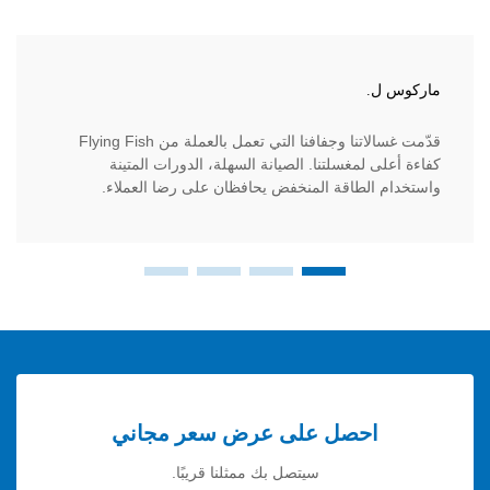
ل.
د. إميلي 
قدّمت غسالاتنا وجفافنا التي تعمل بالعملة من Flying Fish
تضمن نظا
ى لمغسلتنا. الصيانة السهلة، الدورات المتينة
أقمشة الع
 الطاقة المنخفض يحافظان على رضا العملاء.
احصل على عرض سعر مجاني
سيتصل بك ممثلنا قريبًا.