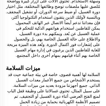
وسهلة الاستخدام. تحتوي الآلات على أزرار كبيرة وواضحة
مُلصق عليها ملصقات توضح وظائفها المختلفة، مثل اختيار
دورة الغسيل، أو ضبط سرعة الدوران، أو تشغيل المجفف.
وبالنسبة لأولئك الذين يتقنون استخدام التكنولوجيا أكثر،
فإن معداتنا تدعم أيضاً الاتصال عبر الهاتف المحمول.
يمكن للقاطنين استخدام هواتفهم الذكية للتحكم في
عملية الغسيل عن بُعد. ويمكنهم بدء دورة الغسيل،
والاطلاع على حالة الغسيل الخاصة بهم، بل والحصول
على إشعارات فور اكتمال الدورة. وتُعد هذه الميزة مريحة
للغاية للقاطنين الذين يرغبون في إدارة مهام الغسيل
الخاصة بهم أثناء قيامهم بمهام أخرى داخل المجتمع.
ميزات السلامة
السلامة لها أهمية قصوى، خاصة في بيئة جماعية حيث قد
يستخدم الأشخاص من جميع الأعمار معدات الغسيل
الذاتي. جميع أجهزتنا مزودة بعديد من ميزات السلامة.
على سبيل المثال، تحتوي غسالاتنا على وظيفة قفل الباب
لمنع الفتح العرضي أثناء دورة الغسيل أو التجفيف. تم
تصميم الأنظمة الكهربائية بحماية من زيادة الحمل