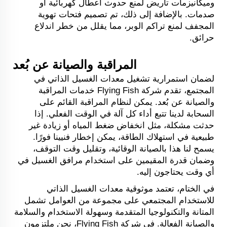
وميكانيزمات تأريض لمنع حدوث أعطال كهربائية أو
صدمات. بالإضافة إلى ذلك، تم تصميم فتحات تهوية
المجفف لمنع تراكم الوبر، مما يقلل من خطر اندلاع
حرائق.
المراقبة والصيانة عن بُعد
لضمان استمرارية تشغيل معدات الغسيل الذاتي في
المجتمع، تقدم شركة Flying Fish خدمات المراقبة
والصيانة عن بُعد. يمكن لنظام المراقبة القائم على
السحابة لدينا تتبع أداء كل آلة في الوقت الفعلي. إذا
حدثت مشكلة، مثل انخفاض ضغط المياه أو زيادة غير
طبيعية في استهلاك الطاقة، يمكن إخطار فنيينا فورًا.
يسمح لنا هذا بالصيانة الوقائية، وتقليل وقت التوقف،
وضمان قدرة المقيمين على استخدام مرافق الغسيل في
أي وقت يحتاجون إليه.
في الختام، تعتمد موثوقية معدات الغسيل الذاتي
للاستخدام المجتمعي على مجموعة من العوامل تشمل
المتانة والتكنولوجيا المتقدمة وسهولة الاستخدام والسلامة
والصيانة الفعالة. في شركة Flying Fish، نحن ملتزمون