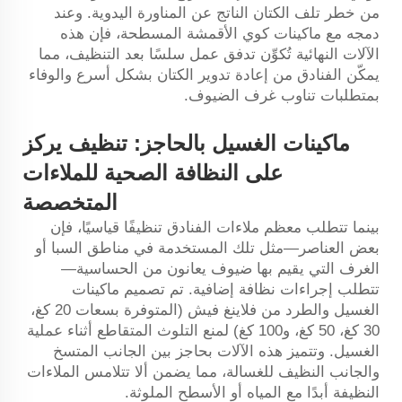
من خطر تلف الكتان الناتج عن المناورة اليدوية. وعند
دمجه مع ماكينات كوي الأقمشة المسطحة، فإن هذه
الآلات النهائية تُكوِّن تدفق عمل سلسًا بعد التنظيف، مما
يمكّن الفنادق من إعادة تدوير الكتان بشكل أسرع والوفاء
بمتطلبات تناوب غرف الضيوف.
ماكينات الغسيل بالحاجز: تنظيف يركز
على النظافة الصحية للملاءات
المتخصصة
بينما تتطلب معظم ملاءات الفنادق تنظيفًا قياسيًا، فإن
بعض العناصر—مثل تلك المستخدمة في مناطق السبا أو
الغرف التي يقيم بها ضيوف يعانون من الحساسية—
تتطلب إجراءات نظافة إضافية. تم تصميم ماكينات
الغسيل والطرد من فلاینغ فيش (المتوفرة بسعات 20 كغ،
30 كغ، 50 كغ، و100 كغ) لمنع التلوث المتقاطع أثناء عملية
الغسيل. وتتميز هذه الآلات بحاجز بين الجانب المتسخ
والجانب النظيف للغسالة، مما يضمن ألا تتلامس الملاءات
النظيفة أبدًا مع المياه أو الأسطح الملوثة.