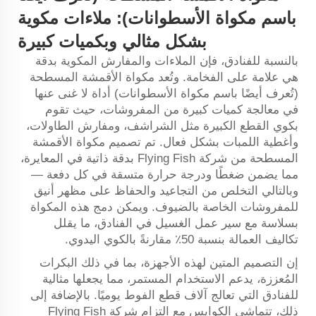
باسم مكواة الأسطوانات): ملاءات مكوية
بشكل مثالي وبكميات كبيرة
بالنسبة للفنادق، فإن الملاءات والمفارش المكوية بدقة
هي علامة على الفخامة. وتُعد مكواة الأقمشة المسطحة
(تُعرف أيضًا باسم مكواة الأسطوانات) أداة لا غنى عنها
في معالجة كميات كبيرة من المفروشات، حيث تقوم
بكوي القطع الكبيرة مثل الشراشف، ومفارش الطاولات،
وأغطية اللمبات بشكل فعال. تم تصميم مكواة الأقمشة
المسطحة من شركة Flying Fish بدقة ذاتية في المعايرة،
مما يضمن ضغطًا ودرجة حرارة متسقة في كل دفعة —
وبالتالي التخلص من التجاعيد والحفاظ على مظهر أنيق
للمفروشات الخاصة بالضيوف. ويمكن دمج هذه المكواة
بسلاسة مع سير عمل الغسيل في الفنادق، ما يقلل
تكاليف العمالة بنسبة 50٪ مقارنةً بالكوي اليدوي.
إن التصميم المتين لهذه الأجهزة، بما في ذلك البكرات
المُعززة، يدعم الاستخدام المستمر، مما يجعلها مثالية
للفنادق التي تعالج آلاف قطع الفوط يوميًا. بالإضافة إلى
ذلك، تتماشى الكوايس مع التزام شركة Flying Fish