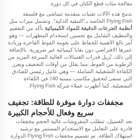
معالجة مئات قطع الكتان في كل دورة.
تدمج هذه الآلات تقنيات متقدمة تتماشى مع فلسفة
Flying Fish الخاصة بـ"التنقية الذكية". وتشمل ميزات مثل
أنظمة الجرعات الدقيقة للمواد الكيميائية
تأكد من التعقيم
والتنظيف الشامل مع تحسين استخدام المطهرات — وهو
أمر بالغ الأهمية للحفاظ على نعومة الفوط الفاخرة وزيادة
عمرها الافتراضي دون بقايا كيميائية غير ضرورية. بالإضافة
إلى ذلك، تُزيل قدرات الغسالات العالية السرعة المزيد من
الرطوبة من الفوط، مما يقلل من أوقات التجفيف ويعزز
الكفاءة التشغيلية الشاملة — وهي عامل رئيسي للفنادق
التي تسعى لتحقيق مكاسب بنسبة 40٪ في الكفاءة
التشغيلية، كما أظهرت عملاء شركة Flying Fish.
مجففات دوارة موفرة للطاقة: تجفيف
سريع وفعال للأحجام الكبيرة
بعد الغسيل، تتطلب المفروشات عالية الحجم مجففات
قادرة على التعامل مع الاستخدام المستمر مع ترشيد
استهلاك الطاقة. تم تصميم مجففات Flying Fish الدوارة