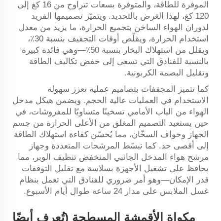
الموفرة للطاقة، والمتوفرة بسعات تتراوح من 16 كغ إلى
120 كغ، لهذا الغرض بالتحديد. ويتميّز تصميمها الفريد
لدوران الهواء الساخن بتجميع الحرارة، ما يزيد من معدل
استخدام الحرارة، ويقلّص أوقات التجفيف بنسبة 30٪،
ويقلل من استهلاك البخار بنسبة 50٪—وهي فائدة كبيرة
بالنسبة للفنادق التي تسعى إلى خفض تكاليف الطاقة
وتقليل البصمة الكربونية.
كما تتميز المجففات بتصاميم عملية تعزز سهولة
الاستخدام في العمليات عالية الحجم. ويضمن هيكل مدخل
الهواء من الباب الأمامي تسخينًا متساويًا للمفروشات، في
حين يستعيد التصميم المغلق من الأعلى الحرارة من جسم
الجهاز وحواف السخّان، مما يُحسّن كفاءة استهلاك الطاقة
إلى أقصى حد. كما تبسّط المرشحات المتعددة وجهاز
مرشح هواء المدخل الجانبي المنخفض تنظيف الوبر، مما
يحافظ على تشغيل الأجهزة بسلاسة مع تقليل التوقفات
قدر الإمكان—وهو أمر ضروري للفنادق التي تعمل بنظام
غسل الملابس على مدار 24 ساعة طوال أيام الأسبوع.
مكواة الأقمشة المسطحة (تُعرف أيضًا