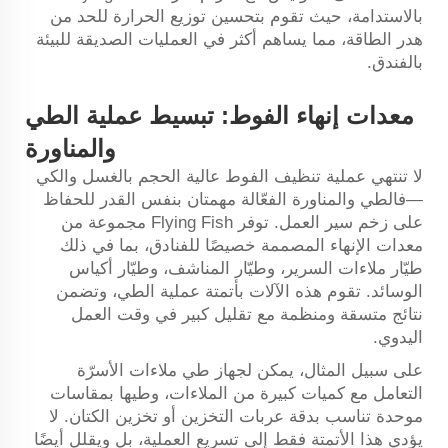
بالاستدامة، حيث تقوم بتحسين توزيع الحرارة للحد من
هدر الطاقة، مما يساهم أكثر في العمليات الصديقة للبيئة
بالفندق.
معدات إنهاء الفوط: تبسيط عملية الطي
والمناورة
لا تنتهي عملية تنظيف الفوط عالية الحجم بالغسل والكي
—فالطي والمناورة الفعّالة مهمتان بنفس القدر للحفاظ
على زخم سير العمل. توفر Flying Fish مجموعة من
معدات الإنهاء المصممة خصيصًا للفنادق، بما في ذلك
طيّار ملاءات السرير، وطيّار المناشف، وطيّار أكياس
الوسائد. تقوم هذه الآلات بأتمتة عملية الطي، وتضمن
نتائج متسقة ومنظمة مع تقليل كبير في وقت العمل
اليدوي.
على سبيل المثال، يمكن لجهاز طي ملاءات الأسرّة
التعامل مع كميات كبيرة من الملاءات، وطيها بمقاسات
موحدة تناسب بدقة عربات التخزين أو تخزين الكتان. لا
يؤدي هذا الأتمتة فقط إلى تسريع العملية، بل ويقلل أيضًا