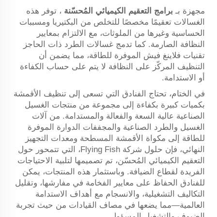
مجهزة بـ
برامج التعقيم الكيميائي المُحسّنة
، توفر هذه
الغسالات تعقيمًا مخصصًا للتخلص من البكتيريا ومسببات
الحساسية وغيرها من الملوثات، مع الالتزام بمعايير
النظافة الصارمة. كما تدمج غسالات الطرد ذات الحاجز
تقنيات فلاینغ فيش الموفرة للطاقة، مما يضمن أن
التنظيف المركّز على النظافة لا يتم على حساب الكفاءة
أو الاستدامة.
في الختام، تحتاج الفنادق التي تسعى إلى تنظيف الأقمشة
بكميات كبيرة بكفاءة إلى مجموعة من منتجات الغسيل
الصناعية عالية السعة والفعالة والمستدامة. من آلات
الغسيل والطرد الصناعية والمجففات الدوارة الموفرة
للطاقة إلى مكواة الأقمشة المسطحة ومعدات التجهيز
النهائي، فإن حلول شركة Flying Fish، التي تتمحور حول
التعقيم الكيميائي المُحسّن، تم تصميمها لتلبية الاحتياجات
الفريدة لقطاع الضيافة. وباستثمار هذه المنتجات، يمكن
للفنادق الحفاظ على معايير الفخامة في مفارشها، وتقليل
التكاليف التشغيلية، والانسجام مع أهداف الاستدامة
العالمية—مما يضعها في مصاف القيادات من حيث تجربة
الضيوف والتشغيل المسؤول.