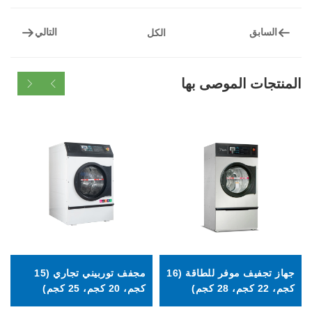
التالي
الكل
الموصى بها
جهاز تجفيف موفر للطاقة (16
مجفف توربيني تجاري (15
مكواة بخار للق
كجم، 20 كجم، 25 كجم)