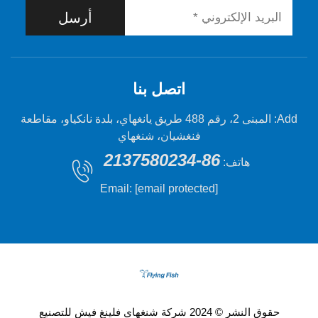
أرسل
اتصل بنا
Add: المبنى 2، رقم 488 طريق يانغهاي، بلدة نانكياو، مقاطعة
فنغشيان، شنغهاي
86-2137580234
هاتف:
Email:
[email protected]
حقوق النشر © 2024 شركة شنغهاي فلينغ فيش للتصنيع