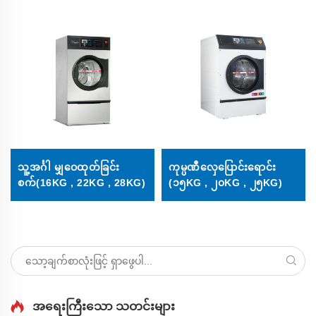
သူ့အင်္ဂါ မျှဝေထုတ်ခြင်း
ကုမ္ပဏီလှေပြောင်းရောင်း
စက်(16KG , 22KG , 28KG)
(၁၅KG , ၂၀KG , ၂၅KG)
အရေးကြီးသော သတင်းများ