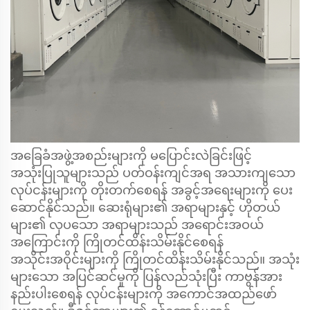
အခြေခံအဖွဲ့အစည်းများကို မပြောင်းလဲခြင်းဖြင့်
အသုံးပြုသူများသည် ပတ်ဝန်းကျင်အရ အသားကျသော
လုပ်ငန်းများကို တိုးတက်စေရန် အခွင့်အရေးများကို ပေး
ဆောင်နိုင်သည်။ ဆေးရုံများ၏ အရာများနှင့် ဟိုတယ်
များ၏ လှပသော အရာများသည် အရောင်းအဝယ်
အကြောင်းကို ကြိုတင်ထိန်းသိမ်းနိုင်စေရန်
အသိုင်းအဝိုင်းများကို ကြိုတင်ထိန်းသိမ်းနိုင်သည်။ အသုံး
များသော အပြင်ဆင်မှုကို ပြန်လည်သုံးပြီး ကာဗွန်အား
နည်းပါးစေရန် လုပ်ငန်းများကို အကောင်အထည်ဖော်