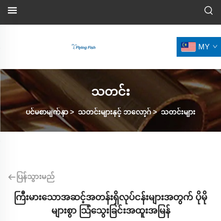
MY
သတင်း
ပင်မစာမျက်နှာ
>
သတင်းများနှင့် ဘလော့ဂ်
>
သတင်းများ
ပြန်သွားမည်
ကြီးမားသောအဆင့်အတန်းရှိလုပ်ငန်းများအတွက် ပိုမို
များစွာ သြံသွေးခြင်းအထူးအမြန်