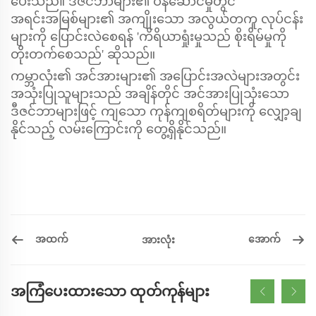
ပေးသည်။ ဒီဇင်ဘာများ၏ ဝန်ဆောင်မှုတွင်
အရင်းအမြစ်များ၏ အကျိုးသော အလွယ်တကူ လုပ်ငန်း
များကို ပြောင်းလဲစေရန် 'ကိရိယာရှုံးမှုသည် စိုးရိမ်မှုကို
တိုးတက်စေသည်' ဆိုသည်။
ကမ္ဘာလုံး၏ အင်အားများ၏ အပြောင်းအလဲများအတွင်း
အသုံးပြုသူများသည် အချိန်တိုင် အင်အားပြုသုံးသော
ဒီဇင်ဘာများဖြင့် ကျသော ကုန်ကျစရိတ်များကို လျှော့ချ
နိုင်သည့် လမ်းကြောင်းကို တွေ့ရှိနိုင်သည်။
အထက်
အောက်
အားလုံး
အကြံပေးထားသော ထုတ်ကုန်များ