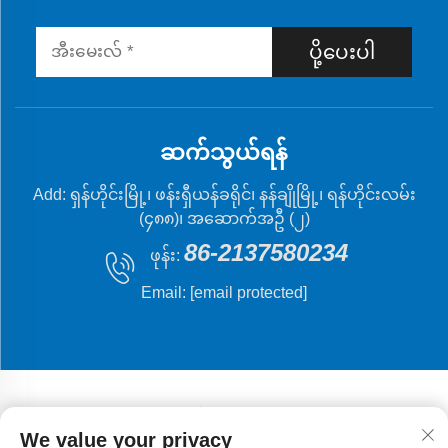
ပို့ပေးပါ
ဆက်သွယ်ရန်
Add: ရှန်ဟိုင်းမြို့၊ ဖန်းရှီယန်ခရိုင်၊ နန်ချိုမြို့၊ ရန်ဟိုင်းလမ်း
(၄၈၈)၊ အဆောက်အဦ (၂)
86-2137580234
ဖုန်း:
Email:
[email protected]
We value your privacy