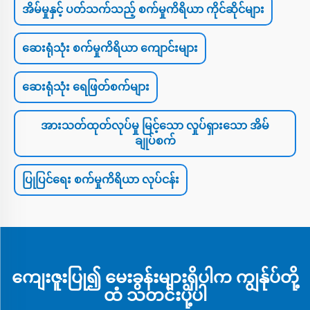
အိမ်မှုနှင့် ပတ်သက်သည့် စက်မှုကိရိယာ ကိုင်ဆိုင်များ
ဆေးရုံသုံး စက်မှုကိရိယာ ကျောင်းများ
ဆေးရုံသုံး ရေဖြတ်စက်များ
အားသတ်ထုတ်လုပ်မှု မြင့်သော လှုပ်ရှားသော အိမ်
ချုပ်စက်
ပြုပြင်ရေး စက်မှုကိရိယာ လုပ်ငန်း
ကျေးဇူးပြု၍ မေးခွန်းများရှိပါက ကျွန်ုပ်တို့
ထံ သတင်းပို့ပါ