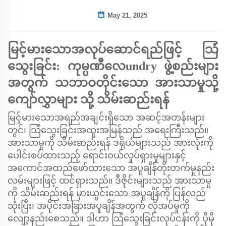
May 21, 2025
မြင့်မားသောအလုပ်ဆောင်ရည်ဖြင့် သြံ
သွေးခြင်း: ကုမ္ပဏီလေundry ဖွဲ့စည်းများ
အတွက် သဘာဝတိုင်းသော အားသာမှုသို့
ကျော်လွှာများ သို့ သိမ်းဆည်းရန်
မြင့်မားသောအရည်အချင်းရှိသော အဆင့်အတန်းများ
တွင်၊ သြံသွေးခြင်းအထူးအမြန်သည် အရေးကြီးသည်။
အားသာမှုကို သိမ်းဆည်းရန် ဒရိုယ်များသည် အားလုံးကို
ပေါင်းစပ်ထားသည့် ရောင်းဝယ်လှုပ်ရှားမှုများနှင့်
အကောင်အထည်ဖော်ထားသော အပူချိန်တိုးတက်မှုနည်း
လမ်းများဖြင့် ထင်ရှားသည်။ ဒီဇိုင်းများသည် အားသာမှု
ကို သိမ်းဆည်းရန် မှားယွင်းသော အပူချိန်ကို ပြန်လည်
သုံးပြီး၊ အပိုင်းအခြားအပူချိန်အတွက် လိုအပ်မှုကို
လျော့နည်းစေသည်။ ဒါဟာ သြံသွေးခြင်းလုပ်ငန်းကို ပိုမို