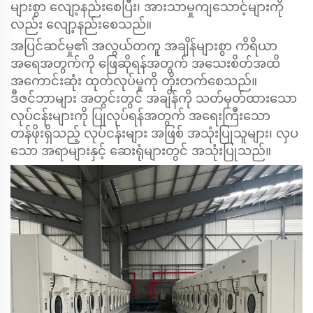
များစွာ လျော့နည်းစေပြီး၊ အားသာမှုကျသောင့်များကို
လည်း လျော့နည်းစေသည်။
အပြင်ဆင်မှု၏ အလွယ်တကူ အချိန်များစွာ ကိရိယာ
အရေအတွက်ကို ဖြေဆိုရန်အတွက် အသေးစိတ်အထိ
အကောင်းဆုံး ထုတ်လုပ်မှုကို တိုးတက်စေသည်။
ဒီဇင်ဘာများ အတွင်းတွင် အချိန်ကို သတ်မှတ်ထားသော
လုပ်ငန်းများကို ပြုလုပ်ရန်အတွက် အရေးကြီးသော
တန်ဖိုးရှိသည့် လုပ်ငန်းများ အဖြစ် အသုံးပြုသူများ၊ လှပ
သော အရာများနှင့် ဆေးရုံများတွင် အသုံးပြုသည်။