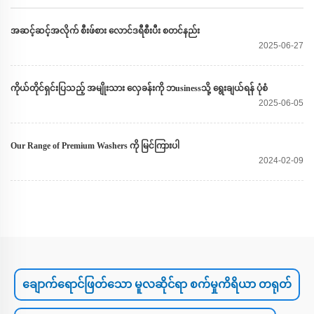
အဆင့်ဆင့်အလိုက် စီးဖ်စား လောင်ဒရီစီးပီး စတင်နည်း
2025-06-27
ကိုယ်တိုင်ရှင်းပြသည့် အမျိုးသား လှေခန်းကို ဘusinessသို့ ရွေးချယ်ရန် ပုံစံ
2025-06-05
Our Range of Premium Washers ကို မြင်ကြားပါ
2024-02-09
ချောက်ရောင်ဖြတ်သော မူလဆိုင်ရာ စက်မှုကိရိယာ တရုတ်