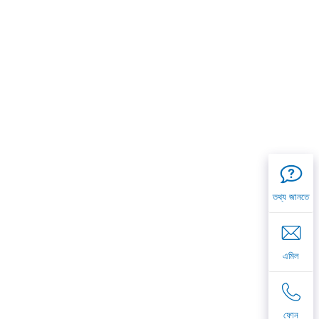
তথ্য জানতে
এমিল
ফোন