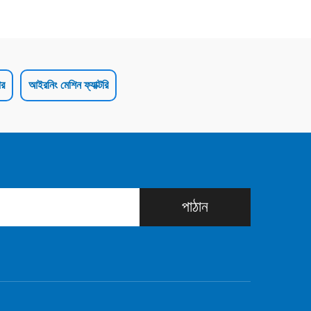
ার
আইরনিং মেশিন ফ্যাক্টরি
পাঠান