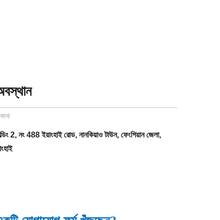
অবস্থান
িকানা
িল্ডিং 2, নং 488 ইয়াংহাই রোড, নানকিয়াও টাউন, ফেংশিয়ান জেলা,
াংহাই