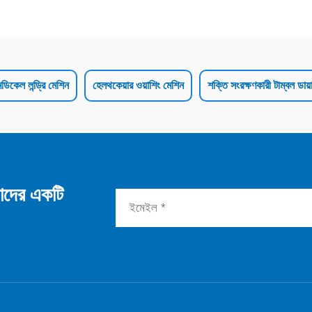
েডিকেল লন্ড্রি মেশিন
হেলথকেয়ার ওয়াশিং মেশিন
শক্তি সংরক্ষণকারী টাম্বল ডায়
াদের একটি