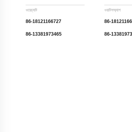
ওয়েচ্যাট
ওয়াটসঅ্যাপ
86-18121166727
86-1812116
86-13381973465
86-1338197