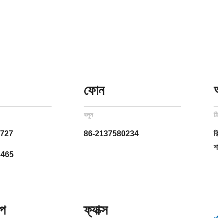
ফোন
বলুন
ঠ
6727
86-2137580234
ব
শ
3465
াপ
ফ্যাক্স