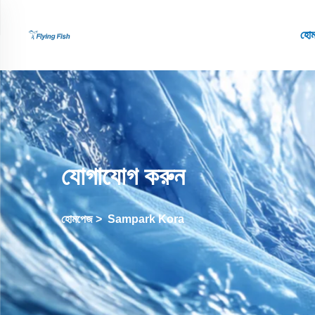
হো
যোগাযোগ করুন
হোমপেজ
>
Sampark Kora