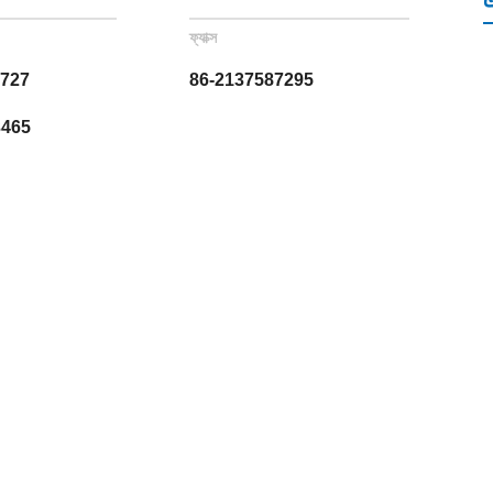
ফ্যাক্স
6727
86-2137587295
3465