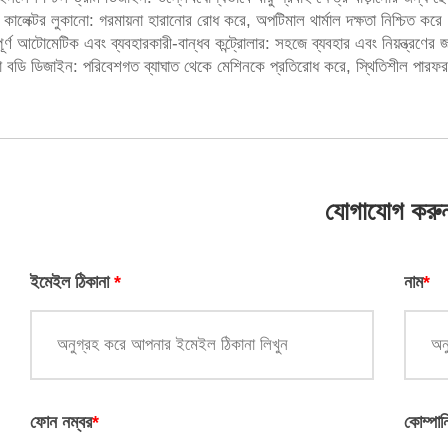
্ট কালেক্টর লুকানো: গরমায়না হারানোর রোধ করে, অপটিমাল থার্মাল দক্ষতা নিশ্চিত করে
পূর্ণ আটোমেটিক এবং ব্যবহারকারী-বান্ধব কন্ট্রোলার: সহজে ব্যবহার এবং নিয়ন্ত্রণের 
া বডি ডিজাইন: পরিবেশগত ব্যাঘাত থেকে মেশিনকে প্রতিরোধ করে, স্থিতিশীল পারফরম্
যোগাযোগ করু
ইমেইল ঠিকানা
*
নাম
*
ফোন নম্বর
*
কোম্পান