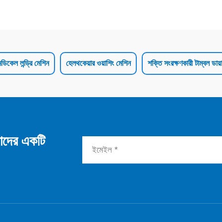
েডিকেল লন্ড্রি মেশিন
হেলথকেয়ার ওয়াশিং মেশিন
শক্তি সংরক্ষণকারী টাম্বল ডায়
াদের একটি