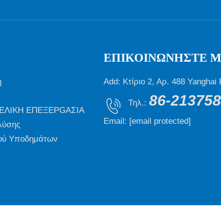
ΕΠΙΚΟΙΝΩΝΉΣΤΕ Μ
η
Add: Κτίριο 2, Αρ. 488 Yangha
86-21375
Τηλ.:
ΤΕΛΙΚΗ ΕΠΕΞΕΡGΑΣΙΑ
Email:
[email protected]
λύσης
ού Υποδημάτων