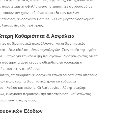
ς. Οι βιομηχανικές πλυντήριες μηχανές έχουν σχεδιαστεί για
 σε παρατεταμένη υψηλής έντασης χρήση. Σε συνδυασμό με
οποιούν τον χρόνο αδράνειας μεταξύ των κύκλων,
 αλυσίδες ξενοδοχείων Fortune 500 και μεγάλα νοσοκομεία,
 λειτουργίες εξυπηρέτησης.
ώτερη Καθαριότητα & Ασφάλεια
τες σε βιομηχανικά περιβάλλοντα, και οι βιομηχανικές
εις μέσω εξειδικευμένων τεχνολογιών. Στον τομέα της υγείας,
λυμωτικά για την εξάλειψη παθογόνων, διασφαλίζοντας ότι τα
συστήματα αυτά έχουν υιοθετηθεί από νοσοκομεία
σής τους στην απολύμανση.
μάτων, τα ενδύματα ξενοδοχείων επωφελούνται από απαλούς
ν ινών, ενώ τα βιομηχανικά εργατικά ενδύματα
εση λαδιού και σκόνης. Οι λειτουργίες πλύσης υψηλής
ω, ενισχύουν περαιτέρω την αποστείρωση, καθιστώντας
ές απαιτήσεις υγιεινής.
τουργικών Εξόδων