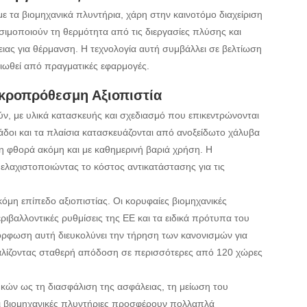
με τα βιομηχανικά πλυντήρια, χάρη στην καινοτόμο διαχείριση
ιμοποιούν τη θερμότητα από τις διεργασίες πλύσης και
ιας για θέρμανση. Η τεχνολογία αυτή συμβάλλει σε βελτίωση
αιωθεί από πραγματικές εφαρμογές.
κροπρόθεσμη Αξιοπιστία
ύν, με υλικά κατασκευής και σχεδιασμό που επικεντρώνονται
άδοι και τα πλαίσια κατασκευάζονται από ανοξείδωτο χάλυβα
η φθορά ακόμη και με καθημερινή βαριά χρήση. Η
 ελαχιστοποιώντας το κόστος αντικατάστασης για τις
η επίπεδο αξιοπιστίας. Οι κορυφαίες βιομηχανικές
ριβαλλοντικές ρυθμίσεις της ΕΕ και τα ειδικά πρότυπα του
μόρφωση αυτή διευκολύνει την τήρηση των κανονισμών για
σφαλίζοντας σταθερή απόδοση σε περισσότερες από 120 χώρες
κών ως τη διασφάλιση της ασφάλειας, τη μείωση του
οι βιομηχανικές πλυντήριες προσφέρουν πολλαπλά