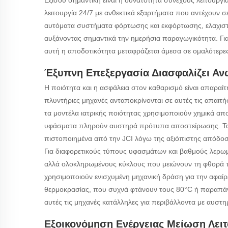
Εξίσου σημαντική είναι η δυνατότητα συνεχούς λειτουργία
λειτουργία 24/7 με ανθεκτικά εξαρτήματα που αντέχουν
αυτόματα συστήματα φόρτωσης και εκφόρτωσης, ελαχιστ
αυξάνοντας σημαντικά την ημερήσια παραγωγικότητα. Για
αυτή η αποδοτικότητα μεταφράζεται άμεσα σε ομαλότερες
Έξυπνη Επεξεργασία Διασφαλίζει Αν
Η ποιότητα και η ασφάλεια στον καθαρισμό είναι απαραίτη
πλυντήριες μηχανές ανταποκρίνονται σε αυτές τις απαιτήσ
τα μοντέλα ιατρικής ποιότητας χρησιμοποιούν χημικά απο
υφάσματα πληρούν αυστηρά πρότυπα αποστείρωσης. Τα 
πιστοποιημένα από την JCI λόγω της αξιόπιστης απόδο
Για διαφορετικούς τύπους υφασμάτων και βαθμούς λερω
αλλά ολοκληρωμένους κύκλους που μειώνουν τη φθορά τω
χρησιμοποιούν ενισχυμένη μηχανική δράση για την αφαίρ
θερμοκρασίας, που συχνά φτάνουν τους 80°C ή παραπάν
αυτές τις μηχανές κατάλληλες για περιβάλλοντα με αυστηρ
Εξοικονόμηση Ενέργειας Μείωση Λει