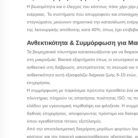
Η βιωσιμότητα και ο έλεγχος του κόστους πάνε χέρι-χέρι 
ενέργειας. Τα συστήματα που απορροφούν και επαναχρησ
στεγνώματος μειώνουν σημαντικά την κατανάλωση ενέργε
της λειτουργικής απόδοσης κατά 40%, όπως έχει επιβεβ
Ανθεκτικότητα & Συμμόρφωση για Μα
Τα βιομηχανικά πλυντήρια κατασκευάζονται για να διαρκο
στη μακροζωία. Βασικά εξαρτήματα όπως οι εσωτερικοί κ
ανθεκτικό στη διάβρωση, αποτρέποντας τη σκουριά και τ
ανθεκτικότητα αυτή εξασφαλίζει διάρκεια ζωής 8-10 ετών,
επιχειρήσεις.
Η συμμόρφωση με παγκόσμια πρότυπα προσθέτει ένα ακόμ
πλυντήριες πληρούν τις απαιτήσεις ποιότητας ISO, τις πε
κλάδου για υγειονομική περίθαλψη και φιλοξενία. Η συμ
διεθνείς επιχειρήσεις, αποφεύγοντας πρόστιμα και δια
όπου εγκαθίσταται τέτοιος εξοπλισμός.
Από την αποτελεσματική διαχείριση μεγάλων φορτίων λευ
κόστους και την παροχή μακροπρόθεσμης αξιοπιστίας, 