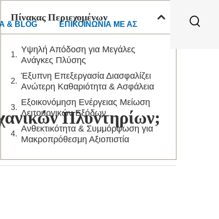
Πίνακας Περιεχομένων
Α & BLOG
ΕΠΙΚΟΙΝΩΝΊΑ ΜΕ ΑΣ
Υψηλή Απόδοση για Μεγάλες
Ανάγκες Πλύσης
Έξυπνη Επεξεργασία Διασφαλίζει
Ανώτερη Καθαριότητα & Ασφάλεια
Εξοικονόμηση Ενέργειας Μείωση
χανικών Πλυντηρίων;
Λειτουργικών Εξόδων
Ανθεκτικότητα & Συμμόρφωση για
Μακροπρόθεσμη Αξιοπιστία