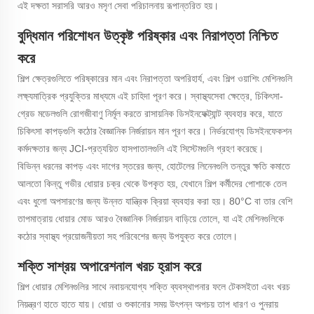
এই দক্ষতা সরাসরি আরও মসৃণ সেবা পরিচালনায় রূপান্তরিত হয়।
বুদ্ধিমান পরিশোধন উত্কৃষ্ট পরিষ্কার এবং নিরাপত্তা নিশ্চিত
করে
শিল্প ক্ষেত্রগুলিতে পরিষ্কারের মান এবং নিরাপত্তা অপরিহার্য, এবং শিল্প ওয়াশিং মেশিনগুলি
লক্ষ্যমাত্রিক প্রযুক্তির মাধ্যমে এই চাহিদা পূরণ করে। স্বাস্থ্যসেবা ক্ষেত্রে, চিকিৎসা-
গ্রেড মডেলগুলি রোগজীবাণু নির্মূল করতে রাসায়নিক ডিসইনফেক্ট্যান্ট ব্যবহার করে, যাতে
চিকিৎসা কাপড়গুলি কঠোর বৈজ্ঞানিক নির্জরায়ন মান পূরণ করে। নির্ভরযোগ্য ডিসইনফেকশন
কর্মদক্ষতার জন্য JCI-প্রত্যয়িত হাসপাতালগুলি এই সিস্টেমগুলি গ্রহণ করেছে।
বিভিন্ন ধরনের কাপড় এবং দাগের স্তরের জন্য, হোটেলের লিনেনগুলি তন্তুর ক্ষতি কমাতে
আলতো কিন্তু গভীর ধোয়ার চক্র থেকে উপকৃত হয়, যেখানে শিল্প কর্মীদের পোশাকে তেল
এবং ধুলো অপসারণের জন্য উন্নত যান্ত্রিক ক্রিয়া ব্যবহার করা হয়। 80°C বা তার বেশি
তাপমাত্রায় ধোয়ার মোড আরও বৈজ্ঞানিক নির্জরায়ন বাড়িয়ে তোলে, যা এই মেশিনগুলিকে
কঠোর স্বাস্থ্য প্রয়োজনীয়তা সহ পরিবেশের জন্য উপযুক্ত করে তোলে।
শক্তি সাশ্রয় অপারেশনাল খরচ হ্রাস করে
শিল্প ধোয়ার মেশিনগুলির সাথে নবায়নযোগ্য শক্তি ব্যবস্থাপনার ফলে টেকসইতা এবং খরচ
নিয়ন্ত্রণ হাতে হাতে যায়। ধোয়া ও শুকানোর সময় উৎপন্ন অপচয় তাপ ধারণ ও পুনরায়