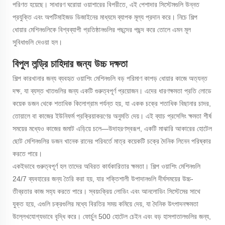
পরিণত হয়েছে। সাধারণ ঘরোয়া ওয়াশারের বিপরীতে, এই পেশাদার সিস্টেমগুলি উন্নত
প্রযুক্তি এবং অপটিমাইজড ডিজাইনের মাধ্যমে ব্যাপক মূল্য প্রদান করে। নিচে শিল্প
ধোয়ার মেশিনগুলিকে বিশ্বব্যাপী প্রতিষ্ঠানগুলির পছন্দের পছন্দ করে তোলে এমন মূল
সুবিধাগুলি দেওয়া হল।
বিপুল লন্ড্রি চাহিদার জন্য উচ্চ দক্ষতা
শিল্প কারখানার জন্য ব্যবহৃত ওয়াশিং মেশিনগুলি বড় পরিমাণ কাপড় ধোয়ার কাজে অত্যন্ত
দক্ষ, যা ব্যস্ত খাতগুলির জন্য একটি গুরুত্বপূর্ণ প্রয়োজন। এদের ধারণক্ষমতা প্রতি লোডে
কয়েক ডজন থেকে শতাধিক কিলোগ্রাম পর্যন্ত হয়, যা একক চক্রে শতাধিক বিছানার চাদর,
তোয়ালে বা কাজের ইউনিফর্ম প্রক্রিয়াকরণের অনুমতি দেয়। এই ব্যাচ প্রসেসিং ক্ষমতা শীর্ষ
সময়ের মধ্যেও কাজের জমাট এড়িয়ে চলে—উদাহরণস্বরূপ, একটি মাঝারি আকারের হোটেল
ছোট মেশিনগুলির ডজন খানেক রানের পরিবর্তে মাত্র কয়েকটি চক্রে দৈনিক লিনেন পরিষ্কার
করতে পারে।
একইভাবে গুরুত্বপূর্ণ হল তাদের অবিরত কার্যকারিতার ক্ষমতা। শিল্প ওয়াশিং মেশিনগুলি
24/7 ব্যবহারের জন্য তৈরি করা হয়, যার শক্তিশালী উপাদানগুলি দীর্ঘসময়ের উচ্চ-
তীব্রতার কাজ সহ্য করতে পারে। স্বয়ংক্রিয় লোডিং এবং আনলোডিং সিস্টেমের সাথে
যুক্ত হয়ে, এগুলি চক্রগুলির মধ্যে বিরতির সময় কমিয়ে দেয়, যা দৈনিক উৎপাদনক্ষমতা
উল্লেখযোগ্যভাবে বৃদ্ধি করে। ফোর্চুন 500 হোটেল চেইন এবং বড় হাসপাতালগুলির জন্য,