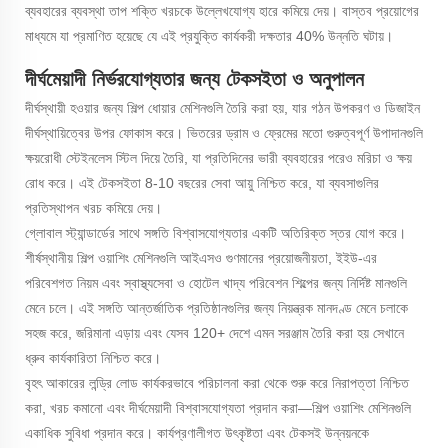
ব্যবহারের ব্যবস্থা তাপ শক্তি খরচকে উল্লেখযোগ্য হারে কমিয়ে দেয়। বাস্তব প্রয়োগের
মাধ্যমে যা প্রমাণিত হয়েছে যে এই প্রযুক্তি কার্যকরী দক্ষতার 40% উন্নতি ঘটায়।
দীর্ঘমেয়াদী নির্ভরযোগ্যতার জন্য টেকসইতা ও অনুপালন
দীর্ঘস্থায়ী হওয়ার জন্য শিল্প ধোয়ার মেশিনগুলি তৈরি করা হয়, যার গঠন উপকরণ ও ডিজাইন
দীর্ঘস্থায়িত্বের উপর ফোকাস করে। ভিতরের ড্রাম ও ফ্রেমের মতো গুরুত্বপূর্ণ উপাদানগুলি
ক্ষয়রোধী স্টেইনলেস স্টিল দিয়ে তৈরি, যা প্রতিদিনের ভারী ব্যবহারের পরেও মরিচা ও ক্ষয়
রোধ করে। এই টেকসইতা 8-10 বছরের সেবা আয়ু নিশ্চিত করে, যা ব্যবসাগুলির
প্রতিস্থাপন খরচ কমিয়ে দেয়।
গ্লোবাল স্ট্যান্ডার্ডের সাথে সঙ্গতি বিশ্বাসযোগ্যতার একটি অতিরিক্ত স্তর যোগ করে।
শীর্ষস্থানীয় শিল্প ওয়াশিং মেশিনগুলি আইএসও গুণমানের প্রয়োজনীয়তা, ইইউ-এর
পরিবেশগত নিয়ম এবং স্বাস্থ্যসেবা ও হোটেল খাদ্য পরিবেশন শিল্পের জন্য নির্দিষ্ট মানগুলি
মেনে চলে। এই সঙ্গতি আন্তর্জাতিক প্রতিষ্ঠানগুলির জন্য নিয়ন্ত্রক মানদণ্ড মেনে চলাকে
সহজ করে, জরিমানা এড়ায় এবং যেসব 120+ দেশে এমন সরঞ্জাম তৈরি করা হয় সেখানে
ধ্রুব কার্যকারিতা নিশ্চিত করে।
বৃহৎ আকারের লন্ড্রি লোড কার্যকরভাবে পরিচালনা করা থেকে শুরু করে নিরাপত্তা নিশ্চিত
করা, খরচ কমানো এবং দীর্ঘমেয়াদী বিশ্বাসযোগ্যতা প্রদান করা—শিল্প ওয়াশিং মেশিনগুলি
একাধিক সুবিধা প্রদান করে। কার্যপ্রণালীগত উৎকৃষ্টতা এবং টেকসই উন্নয়নকে