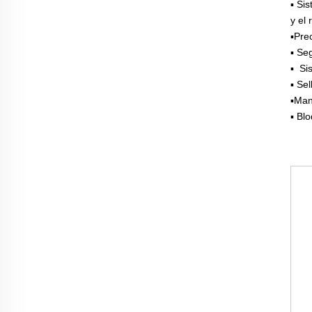
▪
Sis
y el 
▪
Pre
▪
Seg
▪
Si
▪
Sel
▪
Mant
▪ Bl