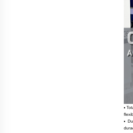
▪ To
flexi
▪
Du
dura